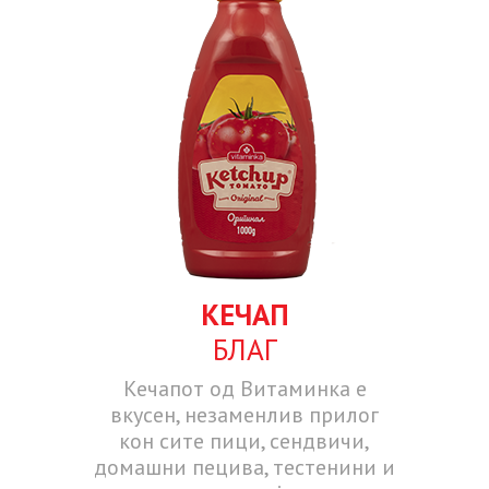
КЕЧАП
БЛАГ
Кечапот од Витаминка е
вкусен, незаменлив прилог
кон сите пици, сендвичи,
домашни пецива, тестенини и