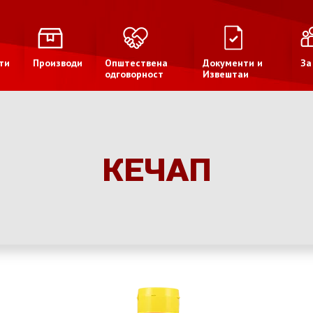
ти
Производи
Општествена
Документи и
За
одговорност
Извештаи
КЕЧАП