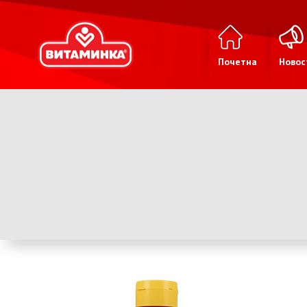
Почетна
Новос