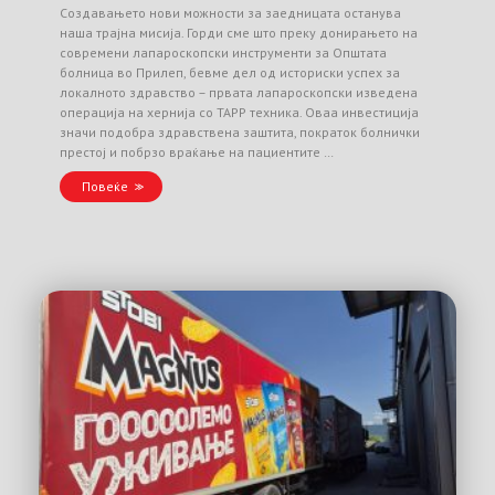
Создавањето нови можности за заедницата останува
наша трајна мисија. Горди сме што преку донирањето на
современи лапароскопски инструменти за Општата
болница во Прилеп, бевме дел од историски успех за
локалното здравство – првата лапароскопски изведена
операција на хернија со TAPP техника. Оваа инвестиција
значи подобра здравствена заштита, пократок болнички
престој и побрзо враќање на пациентите …
Повеќе