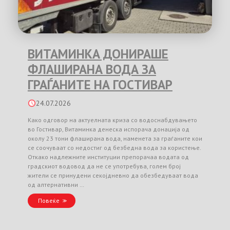
ВИТАМИНКА ДОНИРАШЕ
ФЛАШИРАНА ВОДА ЗА
ГРАЃАНИТЕ НА ГОСТИВАР
24.07.2026
Како одговор на актуелната криза со водоснабдувањето
во Гостивар, Витаминка денеска испорача донација од
околу 23 тони флаширана вода, наменета за граѓаните кои
се соочуваат со недостиг од безбедна вода за користење.
Откако надлежните институции препорачаа водата од
градскиот водовод да не се употребува, голем број
жители се принудени секојдневно да обезбедуваат вода
од алтернативни …
Повеќе