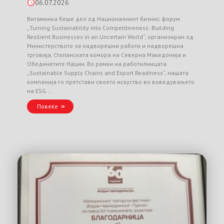
06.07.2026
Витаминка беше дел од Националниот бизнис форум
„Turning Sustainability into Competitiveness: Building
Resilient Businesses in an Uncertain World“, организиран од
Министерството за надворешни работи и надворешна
трговија, Стопанската комора на Северна Македонија и
Обединетите Нации. Во рамки на работилницата
„Sustainable Supply Chains and Export Readiness“, нашата
компанија го претстави своето искуство во воведувањето
на ESG …
Повеќе