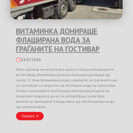
ВИТАМИНКА ДОНИРАШЕ
ФЛАШИРАНА ВОДА ЗА
ГРАЃАНИТЕ НА ГОСТИВАР
24.07.2026
Како одговор на актуелната криза со водоснабдувањето
во Гостивар, Витаминка денеска испорача донација од
околу 23 тони флаширана вода, наменета за граѓаните кои
се соочуваат со недостиг од безбедна вода за користење.
Откако надлежните институции препорачаа водата од
градскиот водовод да не се употребува, голем број
жители се принудени секојдневно да обезбедуваат вода
од алтернативни …
Повеќе