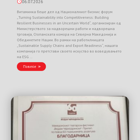
06.07.2026
Витаминка беше дел од Националниот бизнис форум
„Turning Sustainability into Competitiveness: Building
Resilient Businesses in an Uncertain World“, организиран од
Министерството за надворешни работи и надворешна
трговија, Стопанската комора на Северна Македонија и
Обединетите Нации. Во рамки на работилницата
„Sustainable Supply Chains and Export Readiness“, нашата
компанија го претстави своето искуство во воведувањето
на ESG …
Повеќе