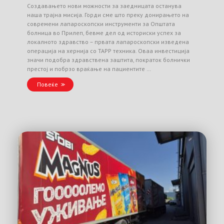
Создавањето нови можности за заедницата останува
наша трајна мисија. Горди сме што преку донирањето на
современи лапароскопски инструменти за Општата
болница во Прилеп, бевме дел од историски успех за
локалното здравство – првата лапароскопски изведена
операција на хернија со TAPP техника. Оваа инвестиција
значи подобра здравствена заштита, пократок болнички
престој и побрзо враќање на пациентите …
Повеќе