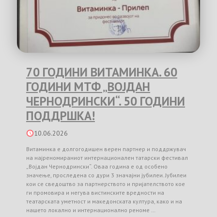
70 ГОДИНИ ВИТАМИНКА. 60
ГОДИНИ МТФ „ВОЈДАН
ЧЕРНОДРИНСКИ“. 50 ГОДИНИ
ПОДДРШКА!
10.06.2026
Витаминка е долгогодишен верен партнер и поддржувач
на најреномираниот интернационален татарски фестивал
„Војдан Чернодрински“. Оваа година е од особено
значење, проследена со дури 3 значајни јубилеи. Јубилеи
кои се сведоштво за партнерството и пријателството кое
ги промовира и негува вистинските вредности на
театарската уметност и македонската култура, како и на
нашето локално и интернационално реноме …