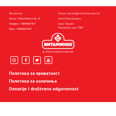
Витаминка
Емаил:
contact@vitaminka.com.mk
Улица: Леце Котески бр. 23
vitaminka.company
Телефон:
+38948407407
Град: Прилеп
Поштенски код: 7500
Факс:
+38948407407
© 2026 All Rights Reserved
Политика за приватност
Политика за колачиња
Donacije I društvena odgovornost