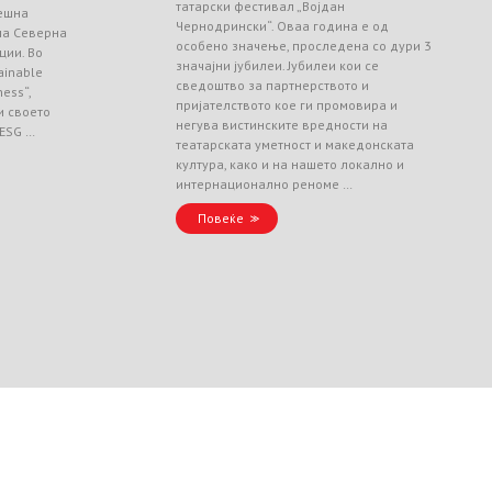
татарски фестивал „Војдан
ешна
Чернодрински“. Оваа година е од
 на Северна
особено значење, проследена со дури 3
ции. Во
значајни јубилеи. Јубилеи кои се
ainable
сведоштво за партнерството и
ess“,
пријателството кое ги промовира и
и своето
негува вистинските вредности на
 ESG …
театарската уметност и македонската
култура, како и на нашето локално и
интернационално реноме …
Повеќе