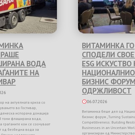
МИНКА
ВИТАМИНКА ГО
РАШЕ
СПОДЕЛИ СВО
ИРАНА ВОДА
ESG ИСКУСТВО 
РАЃАНИТЕ НА
НАЦИОНАЛНИО
ИВАР
БИЗНИС ФОРУМ
ОДРЖЛИВОСТ
026
06.07.2026
ор на актуелната криза со
увањето во Гостивар,
Витаминка беше дел од Наци
 денеска испорача донација
бизнис форум „Turning Sustainab
3 тони флаширана вода,
Competitiveness: Building Resil
а граѓаните кои се соочуваат
Businesses in an Uncertain Worl
г од безбедна вода за
организиран од Министерство
. Откако надлежните