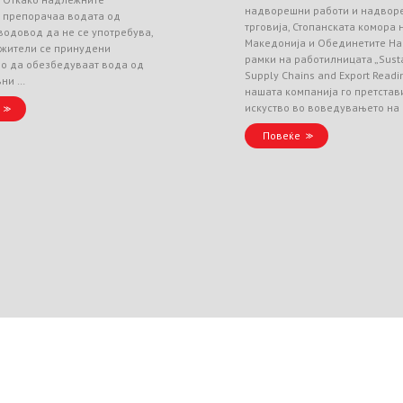
надворешни работи и надвор
и препорачаа водата од
трговија, Стопанската комора
водовод да не се употребува,
Македонија и Обединетите На
 жители се принудени
рамки на работилницата „Sust
но да обезбедуваат вода од
Supply Chains and Export Readin
вни …
нашата компанија го претстав
искуство во воведувањето на
Повеќе