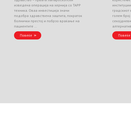
изведена операција на хернија со TAPP
институци
техника. Оваа инвестиција значи
градскиот 
подобра здравствена заштита, пократок
голем број
болнички престој и побрзо враќање на
секојднев
пациентите …
алтернати
Повеќе
Повеќе