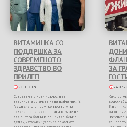
ВИТАМИНКА СО
ВИТА
ПОДДРШКА ЗА
ДОНИ
СОВРЕМЕНОТО
ФЛАШ
ЗДРАВСТВО ВО
ЗА Г
ПРИЛЕП
ГОСТ
31.07.2026
24.07.2
Создавањето нови можности за
Како одгов
заедницата останува наша трајна мисија.
водоснабд
Горди сме што преку донирањето на
Витаминка
современи лапароскопски инструменти
од околу 2
за Општата болница во Прилеп, бевме
наменета з
дел од историски успех за локалното
со недости
здравство – првата лапароскопски
користење