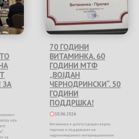
70 ГОДИНИ
ЕТО
ВИТАМИНКА. 60
НА
ГОДИНИ МТФ
Т
„ВОЈДАН
 ЗА
ЧЕРНОДРИНСКИ“. 50
ГОДИНИ
ПОДДРШКА!
10.06.2026
оналниот
ility into
Витаминка е долгогодишен верен
ient
партнер и поддржувач на
d“,
најреномираниот интернационален
то за