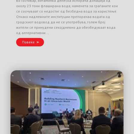
во Гостивар, Витаминка денеска испорача донација од
околу 23 тони флаширана вода, наменета за граѓаните кои
се соочуваат со недостиг од безбедна вода за користење.
Откако надлежните институции препорачаа водата од
градскиот водовод да не се употребува, голем број
жители се принудени секојдневно да обезбедуваат вода
од алтернативни …
Повеќе