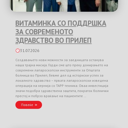
ВИТАМИНКА СО ПОДДРШКА
ЗА СОВРЕМЕНОТО
ЗДРАВСТВО ВО ПРИЛЕП
31.07.2026
Создавањето нови можности за заедницата останува
наша трајна мисија. Горди сме што преку донирањето на
современи лапароскопски инструменти за Општата
болница во Прилеп, бевме дел од историски успех за
локалното здравство – првата лапароскопски изведена
операција на хернија со TAPP техника. Оваа инвестиција
значи подобра здравствена заштита, пократок болнички
престој и побрзо враќање на пациентите …
Повеќе