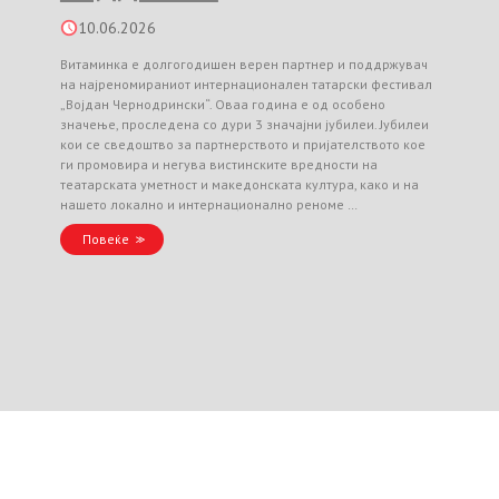
10.06.2026
Витаминка е долгогодишен верен партнер и поддржувач
на најреномираниот интернационален татарски фестивал
„Војдан Чернодрински“. Оваа година е од особено
значење, проследена со дури 3 значајни јубилеи. Јубилеи
кои се сведоштво за партнерството и пријателството кое
ги промовира и негува вистинските вредности на
театарската уметност и македонската култура, како и на
нашето локално и интернационално реноме …
Повеќе