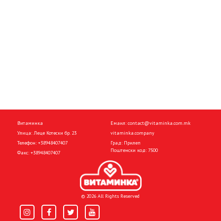
Витаминка
Емаил:
contact@vitaminka.com.mk
Улица: Леце Котески бр. 23
vitaminka.company
Телефон:
+38948407407
Град: Прилеп
Поштенски код: 7500
Факс:
+38948407407
© 2026 All Rights Reserved