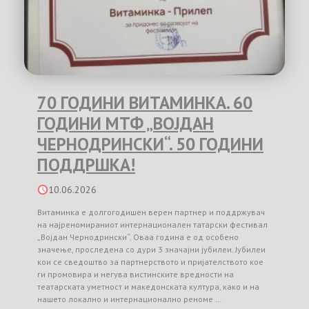
70 ГОДИНИ ВИТАМИНКА. 60
ГОДИНИ МТФ „ВОЈДАН
ЧЕРНОДРИНСКИ“. 50 ГОДИНИ
ПОДДРШКА!
10.06.2026
Витаминка е долгогодишен верен партнер и поддржувач
на најреномираниот интернационален татарски фестивал
„Војдан Чернодрински“. Оваа година е од особено
значење, проследена со дури 3 значајни јубилеи. Јубилеи
кои се сведоштво за партнерството и пријателството кое
ги промовира и негува вистинските вредности на
театарската уметност и македонската култура, како и на
нашето локално и интернационално реноме …