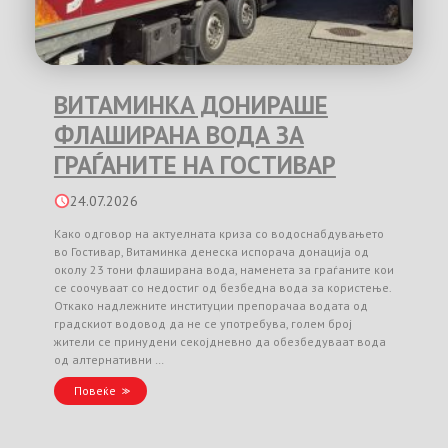
ВИТАМИНКА ДОНИРАШЕ
ФЛАШИРАНА ВОДА ЗА
ГРАЃАНИТЕ НА ГОСТИВАР
24.07.2026
Како одговор на актуелната криза со водоснабдувањето
во Гостивар, Витаминка денеска испорача донација од
околу 23 тони флаширана вода, наменета за граѓаните кои
се соочуваат со недостиг од безбедна вода за користење.
Откако надлежните институции препорачаа водата од
градскиот водовод да не се употребува, голем број
жители се принудени секојдневно да обезбедуваат вода
од алтернативни …
Повеќе