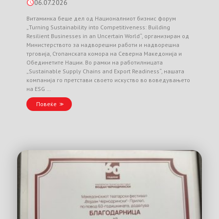
06.07.2026
Витаминка беше дел од Националниот бизнис форум
„Turning Sustainability into Competitiveness: Building
Resilient Businesses in an Uncertain World“, организиран од
Министерството за надворешни работи и надворешна
трговија, Стопанската комора на Северна Македонија и
Обединетите Нации. Во рамки на работилницата
„Sustainable Supply Chains and Export Readiness“, нашата
компанија го претстави своето искуство во воведувањето
на ESG …
Повеќе