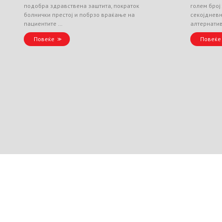
подобра здравствена заштита, пократок
голем број
болнички престој и побрзо враќање на
секојднев
пациентите …
алтернати
Повеќе
Повеќе