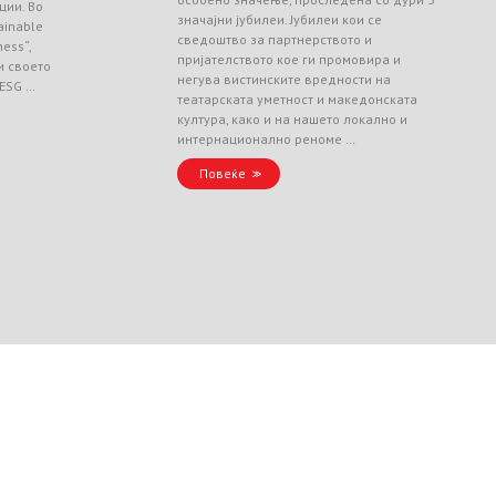
ции. Во
значајни јубилеи. Јубилеи кои се
ainable
сведоштво за партнерството и
ess“,
пријателството кое ги промовира и
и своето
негува вистинските вредности на
 ESG …
театарската уметност и македонската
култура, како и на нашето локално и
интернационално реноме …
Повеќе