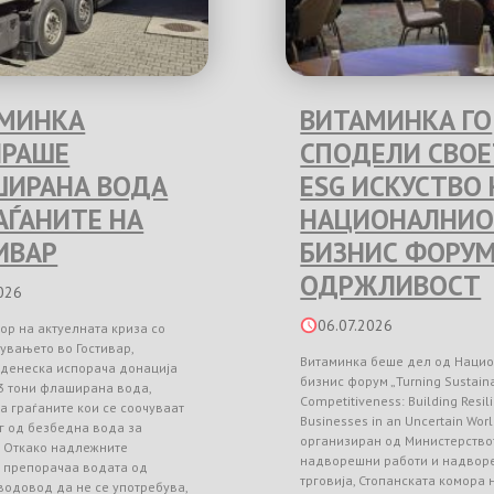
МИНКА
ВИТАМИНКА ГО
РАШЕ
СПОДЕЛИ СВО
ИРАНА ВОДА
ESG ИСКУСТВО 
РАЃАНИТЕ НА
НАЦИОНАЛНИО
ИВАР
БИЗНИС ФОРУМ
ОДРЖЛИВОСТ
026
06.07.2026
ор на актуелната криза со
увањето во Гостивар,
Витаминка беше дел од Наци
 денеска испорача донација
бизнис форум „Turning Sustainab
3 тони флаширана вода,
Competitiveness: Building Resil
а граѓаните кои се соочуваат
Businesses in an Uncertain Worl
г од безбедна вода за
организиран од Министерство
. Откако надлежните
надворешни работи и надвор
и препорачаа водата од
трговија, Стопанската комора
водовод да не се употребува,