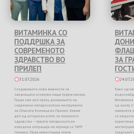
ВИТАМИНКА СО
ВИТА
ПОДДРШКА ЗА
ДОНИ
СОВРЕМЕНОТО
ФЛАШ
ЗДРАВСТВО ВО
ЗА Г
ПРИЛЕП
ГОСТ
31.07.2026
24.07.2
Создавањето нови можности за
Како одгов
заедницата останува наша трајна мисија.
водоснабд
Горди сме што преку донирањето на
Витаминка
современи лапароскопски инструменти
од околу 2
за Општата болница во Прилеп, бевме
наменета з
дел од историски успех за локалното
со недости
здравство – првата лапароскопски
користење
изведена операција на хернија со TAPP
институци
техника. Оваа инвестиција значи
градскиот 