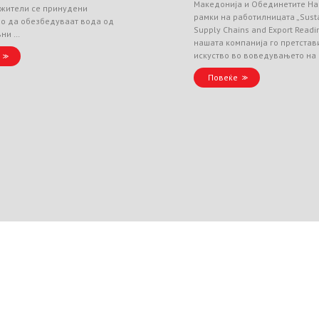
Македонија и Обединетите На
 жители се принудени
рамки на работилницата „Sust
но да обезбедуваат вода од
Supply Chains and Export Readin
вни …
нашата компанија го претстав
искуство во воведувањето на
Повеќе