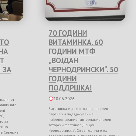
70 ГОДИНИ
ЕТО
ВИТАМИНКА. 60
НА
ГОДИНИ МТФ
Т
„ВОЈДАН
 ЗА
ЧЕРНОДРИНСКИ“. 50
ГОДИНИ
ПОДДРШКА!
10.06.2026
оналниот
ility into
Витаминка е долгогодишен верен
ient
партнер и поддржувач на
d“,
најреномираниот интернационален
то за
татарски фестивал „Војдан
ешна
Чернодрински“. Оваа година е од
 на Северна
особено значење, проследена со дури 3