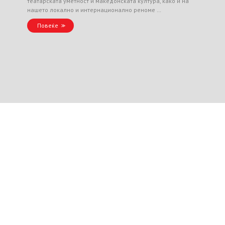
театарската уметност и македонската култура, како и на
нашето локално и интернационално реноме …
Повеќе