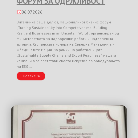
ФОРУМ ЗА ОДРЖЛИВОСТ
06.07.2026
Витаминка беше дел од Националниот бизнис форум
„Turning Sustainability into Competitiveness: Building
Resilient Businesses in an Uncertain World“, организиран од
Министерството за надворешни работи и надворешна
трговија, Стопанската комора на Северна Македонија и
Обединетите Нации. Во рамки на работилницата
„Sustainable Supply Chains and Export Readiness“, нашата
компанија го претстави своето искуство во воведувањето
на ESG …
Повеќе