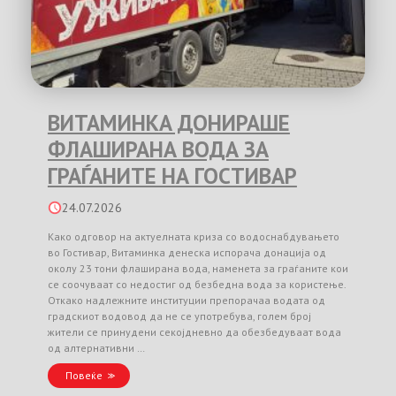
ВИТАМИНКА ДОНИРАШЕ
ФЛАШИРАНА ВОДА ЗА
ГРАЃАНИТЕ НА ГОСТИВАР
24.07.2026
Како одговор на актуелната криза со водоснабдувањето
во Гостивар, Витаминка денеска испорача донација од
околу 23 тони флаширана вода, наменета за граѓаните кои
се соочуваат со недостиг од безбедна вода за користење.
Откако надлежните институции препорачаа водата од
градскиот водовод да не се употребува, голем број
жители се принудени секојдневно да обезбедуваат вода
од алтернативни …
Повеќе