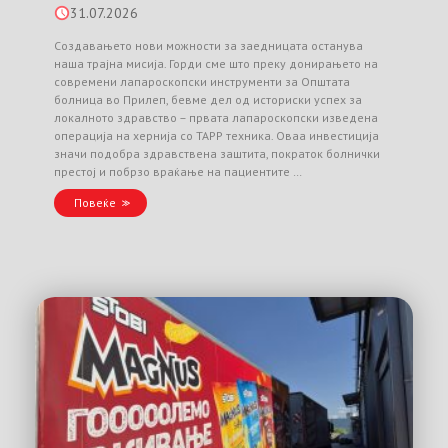
31.07.2026
Создавањето нови можности за заедницата останува
наша трајна мисија. Горди сме што преку донирањето на
современи лапароскопски инструменти за Општата
болница во Прилеп, бевме дел од историски успех за
локалното здравство – првата лапароскопски изведена
операција на хернија со TAPP техника. Оваа инвестиција
значи подобра здравствена заштита, пократок болнички
престој и побрзо враќање на пациентите …
Повеќе