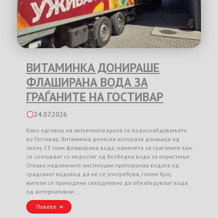
ВИТАМИНКА ДОНИРАШЕ
ФЛАШИРАНА ВОДА ЗА
ГРАЃАНИТЕ НА ГОСТИВАР
24.07.2026
Како одговор на актуелната криза со водоснабдувањето
во Гостивар, Витаминка денеска испорача донација од
околу 23 тони флаширана вода, наменета за граѓаните кои
се соочуваат со недостиг од безбедна вода за користење.
Откако надлежните институции препорачаа водата од
градскиот водовод да не се употребува, голем број
жители се принудени секојдневно да обезбедуваат вода
од алтернативни …
Повеќе