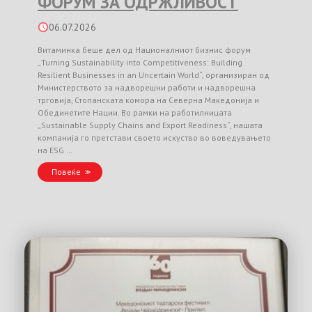
ФОРУМ ЗА ОДРЖЛИВОСТ
06.07.2026
Витаминка беше дел од Националниот бизнис форум
„Turning Sustainability into Competitiveness: Building
Resilient Businesses in an Uncertain World“, организиран од
Министерството за надворешни работи и надворешна
трговија, Стопанската комора на Северна Македонија и
Обединетите Нации. Во рамки на работилницата
„Sustainable Supply Chains and Export Readiness“, нашата
компанија го претстави своето искуство во воведувањето
на ESG …
Повеќе