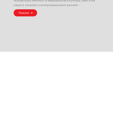
театарската уметност и македонската култура, како и на
нашето локално и интернационално реноме …
Повеќе