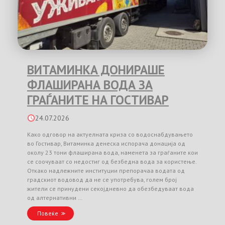
ВИТАМИНКА ДОНИРАШЕ
ФЛАШИРАНА ВОДА ЗА
ГРАЃАНИТЕ НА ГОСТИВАР
24.07.2026
Како одговор на актуелната криза со водоснабдувањето
во Гостивар, Витаминка денеска испорача донација од
околу 23 тони флаширана вода, наменета за граѓаните кои
се соочуваат со недостиг од безбедна вода за користење.
Откако надлежните институции препорачаа водата од
градскиот водовод да не се употребува, голем број
жители се принудени секојдневно да обезбедуваат вода
од алтернативни …
Повеќе