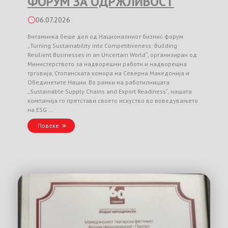
ФОРУМ ЗА ОДРЖЛИВОСТ
06.07.2026
Витаминка беше дел од Националниот бизнис форум
„Turning Sustainability into Competitiveness: Building
Resilient Businesses in an Uncertain World“, организиран од
Министерството за надворешни работи и надворешна
трговија, Стопанската комора на Северна Македонија и
Обединетите Нации. Во рамки на работилницата
„Sustainable Supply Chains and Export Readiness“, нашата
компанија го претстави своето искуство во воведувањето
на ESG …
Повеќе