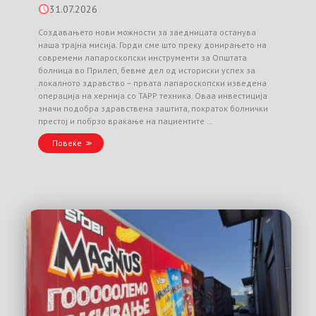
31.07.2026
Создавањето нови можности за заедницата останува
наша трајна мисија. Горди сме што преку донирањето на
современи лапароскопски инструменти за Општата
болница во Прилеп, бевме дел од историски успех за
локалното здравство – првата лапароскопски изведена
операција на хернија со TAPP техника. Оваа инвестиција
значи подобра здравствена заштита, пократок болнички
престој и побрзо враќање на пациентите …
Повеќе