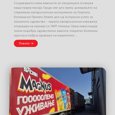
Создавањето нови можности за заедницата останува
наша трајна мисија. Горди сме што преку донирањето на
современи лапароскопски инструменти за Општата
болница во Прилеп, бевме дел од историски успех за
локалното здравство – првата лапароскопски изведена
операција на хернија со TAPP техника. Оваа инвестиција
значи подобра здравствена заштита, пократок болнички
престој и побрзо враќање на пациентите …
Повеќе