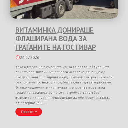
ВИТАМИНКА ДОНИРАШЕ
ФЛАШИРАНА ВОДА ЗА
ГРАЃАНИТЕ НА ГОСТИВАР
24.07.2026
Како одговор на актуелната криза со водоснабдувањето
во Гостивар, Витаминка денеска испорача донација од
околу 23 тони флаширана вода, наменета за граѓаните кои
се соочуваат со недостиг од безбедна вода за користење.
Откако надлежните институции препорачаа водата од
градскиот водовод да не се употребува, голем број
жители се принудени секојдневно да обезбедуваат вода
од алтернативни …
Повеќе