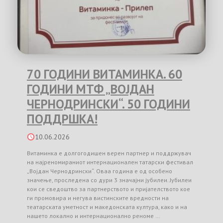
70 ГОДИНИ ВИТАМИНКА. 60
ГОДИНИ МТФ „ВОЈДАН
ЧЕРНОДРИНСКИ“. 50 ГОДИНИ
ПОДДРШКА!
10.06.2026
Витаминка е долгогодишен верен партнер и поддржувач
на најреномираниот интернационален татарски фестивал
„Војдан Чернодрински“. Оваа година е од особено
значење, проследена со дури 3 значајни јубилеи. Јубилеи
кои се сведоштво за партнерството и пријателството кое
ги промовира и негува вистинските вредности на
театарската уметност и македонската култура, како и на
нашето локално и интернационално реноме …