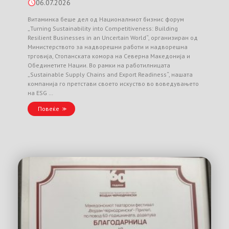
06.07.2026
Витаминка беше дел од Националниот бизнис форум
„Turning Sustainability into Competitiveness: Building
Resilient Businesses in an Uncertain World“, организиран од
Министерството за надворешни работи и надворешна
трговија, Стопанската комора на Северна Македонија и
Обединетите Нации. Во рамки на работилницата
„Sustainable Supply Chains and Export Readiness“, нашата
компанија го претстави своето искуство во воведувањето
на ESG …
Повеќе