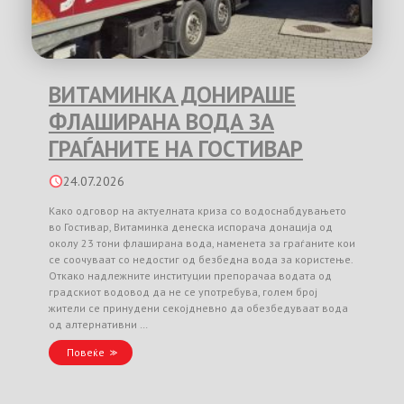
ВИТАМИНКА ДОНИРАШЕ
ФЛАШИРАНА ВОДА ЗА
ГРАЃАНИТЕ НА ГОСТИВАР
24.07.2026
Како одговор на актуелната криза со водоснабдувањето
во Гостивар, Витаминка денеска испорача донација од
околу 23 тони флаширана вода, наменета за граѓаните кои
се соочуваат со недостиг од безбедна вода за користење.
Откако надлежните институции препорачаа водата од
градскиот водовод да не се употребува, голем број
жители се принудени секојдневно да обезбедуваат вода
од алтернативни …
Повеќе