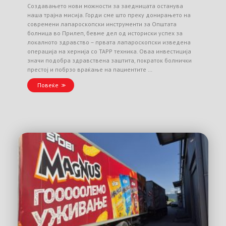
Создавањето нови можности за заедницата останува
наша трајна мисија. Горди сме што преку донирањето на
современи лапароскопски инструменти за Општата
болница во Прилеп, бевме дел од историски успех за
локалното здравство – првата лапароскопски изведена
операција на хернија со TAPP техника. Оваа инвестиција
значи подобра здравствена заштита, пократок болнички
престој и побрзо враќање на пациентите …
Повеќе