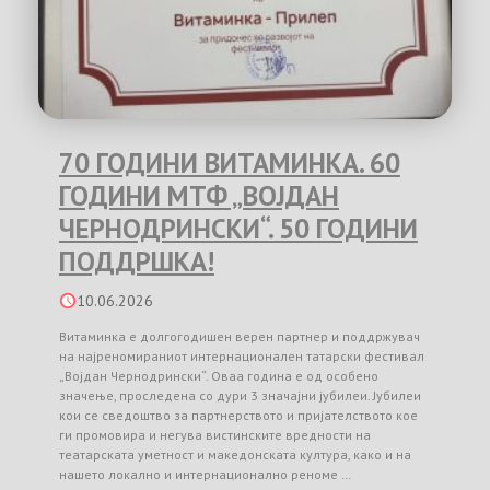
70 ГОДИНИ ВИТАМИНКА. 60
ГОДИНИ МТФ „ВОЈДАН
ЧЕРНОДРИНСКИ“. 50 ГОДИНИ
ПОДДРШКА!
10.06.2026
Витаминка е долгогодишен верен партнер и поддржувач
на најреномираниот интернационален татарски фестивал
„Војдан Чернодрински“. Оваа година е од особено
значење, проследена со дури 3 значајни јубилеи. Јубилеи
кои се сведоштво за партнерството и пријателството кое
ги промовира и негува вистинските вредности на
театарската уметност и македонската култура, како и на
нашето локално и интернационално реноме …