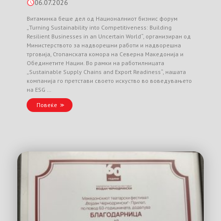
06.07.2026
Витаминка беше дел од Националниот бизнис форум
„Turning Sustainability into Competitiveness: Building
Resilient Businesses in an Uncertain World“, организиран од
Министерството за надворешни работи и надворешна
трговија, Стопанската комора на Северна Македонија и
Обединетите Нации. Во рамки на работилницата
„Sustainable Supply Chains and Export Readiness“, нашата
компанија го претстави своето искуство во воведувањето
на ESG …
Повеќе