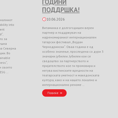
ГОДИНИ
ПОДДРШКА!
10.06.2026
оналниот
ility into
Витаминка е долгогодишен верен
ient
партнер и поддржувач на
d“,
најреномираниот интернационален
то за
татарски фестивал „Војдан
ешна
Чернодрински“. Оваа година е од
 на Северна
особено значење, проследена со дури 3
ции. Во
значајни јубилеи. Јубилеи кои се
ainable
сведоштво за партнерството и
ess“,
пријателството кое ги промовира и
и своето
негува вистинските вредности на
 ESG …
театарската уметност и македонската
култура, како и на нашето локално и
интернационално реноме …
Повеќе