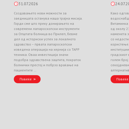
31.07.2026
24.07.2
Создавањето нови можности за
Како одгов
заедницата останува наша трајна мисија.
водоснабд
Горди сме што преку донирањето на
Витаминка
современи лапароскопски инструменти
од околу 2
за Општата болница во Прилеп, бевме
наменета з
дел од историски успех за локалното
со недости
здравство – првата лапароскопски
користење
изведена операција на хернија со TAPP
институци
техника. Оваа инвестиција значи
градскиот 
подобра здравствена заштита, пократок
голем број
болнички престој и побрзо враќање на
секојднев
пациентите …
алтернати
Повеќе
Повеќе