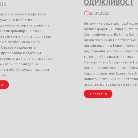
ОДРЖЛИВОСТ
026
06.07.2026
ор на актуелната криза со
увањето во Гостивар,
Витаминка беше дел од Наци
 денеска испорача донација
бизнис форум „Turning Sustainab
3 тони флаширана вода,
Competitiveness: Building Resil
а граѓаните кои се соочуваат
Businesses in an Uncertain Worl
г од безбедна вода за
организиран од Министерство
. Откако надлежните
надворешни работи и надвор
и препорачаа водата од
трговија, Стопанската комора
водовод да не се употребува,
Македонија и Обединетите На
 жители се принудени
рамки на работилницата „Sust
но да обезбедуваат вода од
Supply Chains and Export Readin
вни …
нашата компанија го претстав
искуство во воведувањето на
Повеќе