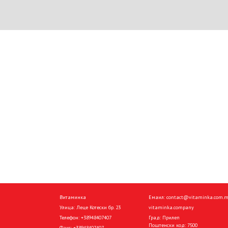
Витаминка
Емаил:
contact@vitaminka.com.
Улица: Леце Котески бр. 23
vitaminka.company
Телефон:
+38948407407
Град: Прилеп
Поштенски код: 7500
Факс:
+38948407407