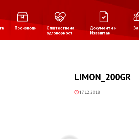
ти
Производи
Општествена
Документи и
За
одговорност
Извештаи
LIMON_200GR
17.12.2018