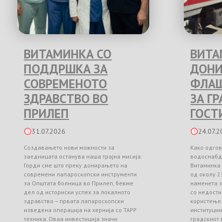
ВИТАМИНКА СО
ВИТА
ПОДДРШКА ЗА
ДОНИ
СОВРЕМЕНОТО
ФЛАШ
ЗДРАВСТВО ВО
ЗА Г
ПРИЛЕП
ГОСТ
31.07.2026
24.07.2
Создавањето нови можности за
Како одгов
заедницата останува наша трајна мисија.
водоснабд
Горди сме што преку донирањето на
Витаминка
современи лапароскопски инструменти
од околу 2
за Општата болница во Прилеп, бевме
наменета з
дел од историски успех за локалното
со недости
здравство – првата лапароскопски
користење
изведена операција на хернија со TAPP
институци
техника. Оваа инвестиција значи
градскиот 