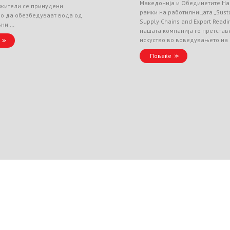
Македонија и Обединетите На
 жители се принудени
рамки на работилницата „Sust
но да обезбедуваат вода од
Supply Chains and Export Readin
вни …
нашата компанија го претстав
искуство во воведувањето на
Повеќе