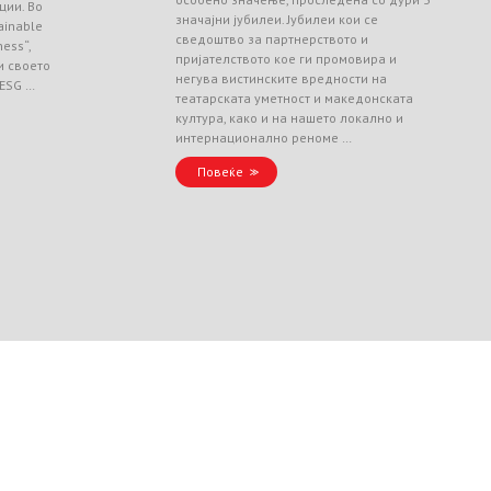
ции. Во
значајни јубилеи. Јубилеи кои се
ainable
сведоштво за партнерството и
ess“,
пријателството кое ги промовира и
и своето
негува вистинските вредности на
 ESG …
театарската уметност и македонската
култура, како и на нашето локално и
интернационално реноме …
Повеќе