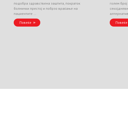
подобра здравствена заштита, пократок
голем број
болнички престој и побрзо враќање на
секојднев
пациентите …
алтернати
Повеќе
Повеќе