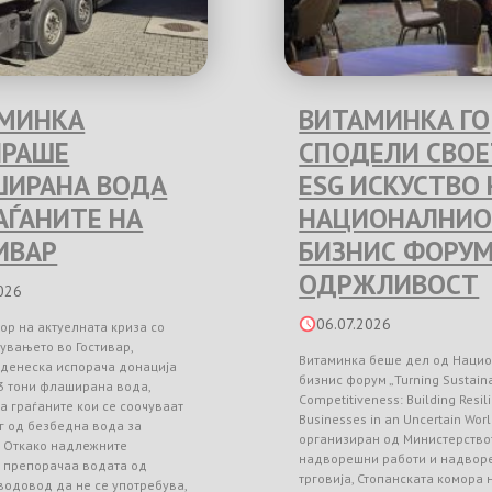
МИНКА
ВИТАМИНКА ГО
РАШЕ
СПОДЕЛИ СВО
ИРАНА ВОДА
ESG ИСКУСТВО 
РАЃАНИТЕ НА
НАЦИОНАЛНИО
ИВАР
БИЗНИС ФОРУМ
ОДРЖЛИВОСТ
026
06.07.2026
ор на актуелната криза со
увањето во Гостивар,
Витаминка беше дел од Наци
 денеска испорача донација
бизнис форум „Turning Sustainab
3 тони флаширана вода,
Competitiveness: Building Resil
а граѓаните кои се соочуваат
Businesses in an Uncertain Worl
г од безбедна вода за
организиран од Министерство
. Откако надлежните
надворешни работи и надвор
и препорачаа водата од
трговија, Стопанската комора
водовод да не се употребува,