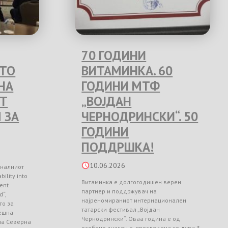
70 ГОДИНИ
ЕТО
ВИТАМИНКА. 60
НА
ГОДИНИ МТФ
Т
„ВОЈДАН
 ЗА
ЧЕРНОДРИНСКИ“. 50
ГОДИНИ
ПОДДРШКА!
10.06.2026
оналниот
ility into
Витаминка е долгогодишен верен
ient
партнер и поддржувач на
d“,
најреномираниот интернационален
то за
татарски фестивал „Војдан
ешна
Чернодрински“. Оваа година е од
 на Северна
особено значење, проследена со дури 3