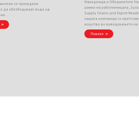
Македонија и Обединетите На
 жители се принудени
рамки на работилницата „Sust
но да обезбедуваат вода од
Supply Chains and Export Readin
вни …
нашата компанија го претстав
искуство во воведувањето на
Повеќе