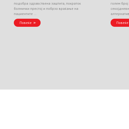
подобра здравствена заштита, пократок
голем број
болнички престој и побрзо враќање на
секојднев
пациентите …
алтернати
Повеќе
Повеќе