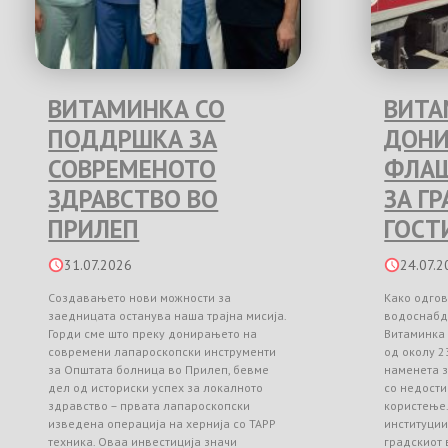
ВИТАМИНКА СО
ВИТА
ПОДДРШКА ЗА
ДОНИ
СОВРЕМЕНОТО
ФЛАШ
ЗДРАВСТВО ВО
ЗА Г
ПРИЛЕП
ГОСТ
31.07.2026
24.07.2
Создавањето нови можности за
Како одгов
заедницата останува наша трајна мисија.
водоснабд
Горди сме што преку донирањето на
Витаминка
современи лапароскопски инструменти
од околу 2
за Општата болница во Прилеп, бевме
наменета з
дел од историски успех за локалното
со недости
здравство – првата лапароскопски
користење
изведена операција на хернија со TAPP
институци
техника. Оваа инвестиција значи
градскиот 