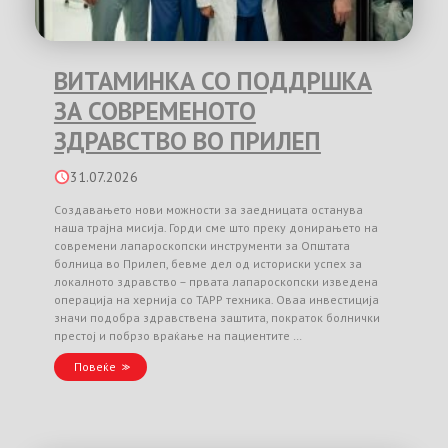
ВИТАМИНКА СО ПОДДРШКА
ЗА СОВРЕМЕНОТО
ЗДРАВСТВО ВО ПРИЛЕП
31.07.2026
Создавањето нови можности за заедницата останува
наша трајна мисија. Горди сме што преку донирањето на
современи лапароскопски инструменти за Општата
болница во Прилеп, бевме дел од историски успех за
локалното здравство – првата лапароскопски изведена
операција на хернија со TAPP техника. Оваа инвестиција
значи подобра здравствена заштита, пократок болнички
престој и побрзо враќање на пациентите …
Повеќе