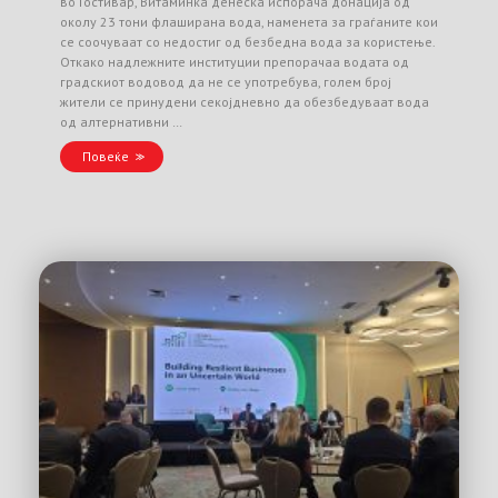
во Гостивар, Витаминка денеска испорача донација од
околу 23 тони флаширана вода, наменета за граѓаните кои
се соочуваат со недостиг од безбедна вода за користење.
Откако надлежните институции препорачаа водата од
градскиот водовод да не се употребува, голем број
жители се принудени секојдневно да обезбедуваат вода
од алтернативни …
Повеќе