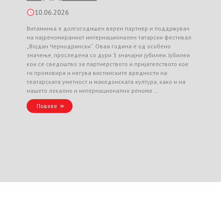
10.06.2026
Витаминка е долгогодишен верен партнер и поддржувач
на најреномираниот интернационален татарски фестивал
„Војдан Чернодрински“. Оваа година е од особено
значење, проследена со дури 3 значајни јубилеи. Јубилеи
кои се сведоштво за партнерството и пријателството кое
ги промовира и негува вистинските вредности на
театарската уметност и македонската култура, како и на
нашето локално и интернационално реноме …
Повеќе