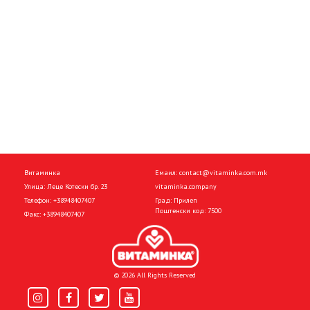
Витаминка
Емаил:
contact@vitaminka.com.mk
Улица: Леце Котески бр. 23
vitaminka.company
Телефон:
+38948407407
Град: Прилеп
Поштенски код: 7500
Факс:
+38948407407
© 2026 All Rights Reserved