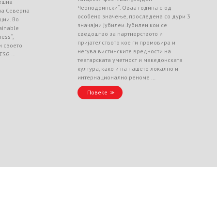
ешна
Чернодрински“. Оваа година е од
 на Северна
особено значење, проследена со дури 3
ции. Во
значајни јубилеи. Јубилеи кои се
ainable
сведоштво за партнерството и
ess“,
пријателството кое ги промовира и
и своето
негува вистинските вредности на
 ESG …
театарската уметност и македонската
култура, како и на нашето локално и
интернационално реноме …
Повеќе