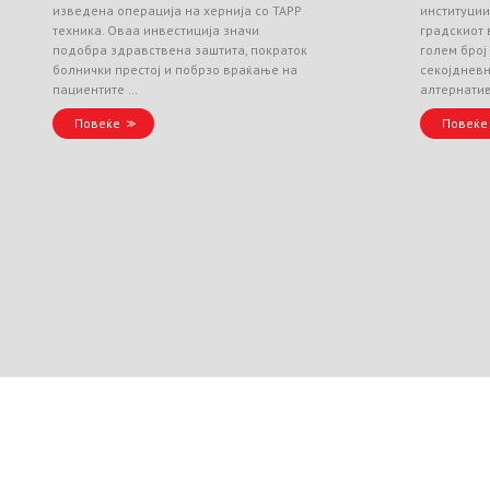
изведена операција на хернија со TAPP
институци
техника. Оваа инвестиција значи
градскиот 
подобра здравствена заштита, пократок
голем број
болнички престој и побрзо враќање на
секојднев
пациентите …
алтернати
Повеќе
Повеќе