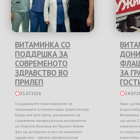
ВИТАМИНКА СО
ВИТА
ПОДДРШКА ЗА
ДОНИ
СОВРЕМЕНОТО
ФЛАШ
ЗДРАВСТВО ВО
ЗА Г
ПРИЛЕП
ГОСТ
31.07.2026
24.07.2
Создавањето нови можности за
Како одгов
заедницата останува наша трајна мисија.
водоснабд
Горди сме што преку донирањето на
Витаминка
современи лапароскопски инструменти
од околу 2
за Општата болница во Прилеп, бевме
наменета з
дел од историски успех за локалното
со недости
здравство – првата лапароскопски
користење