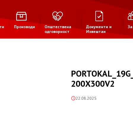
ти
Производи
Општествена
Документи и
За
одговорност
Извештаи
PORTOKAL_19G
200X300V2
22.08.2025