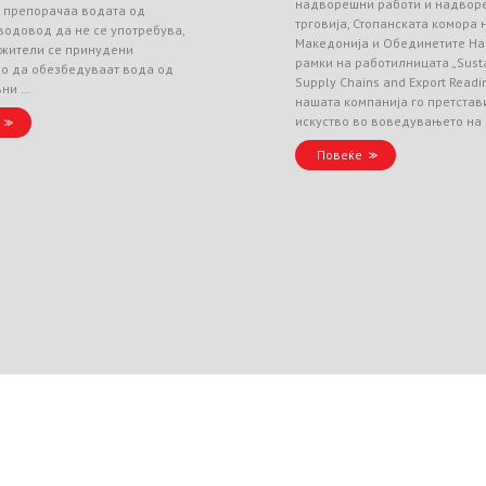
надворешни работи и надвор
и препорачаа водата од
трговија, Стопанската комора
водовод да не се употребува,
Македонија и Обединетите На
 жители се принудени
рамки на работилницата „Sust
но да обезбедуваат вода од
Supply Chains and Export Readin
вни …
нашата компанија го претстав
искуство во воведувањето на
Повеќе