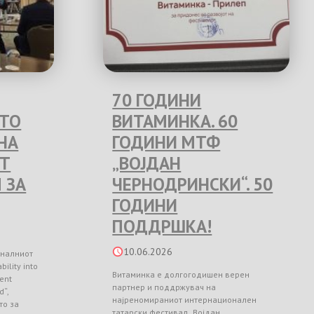
70 ГОДИНИ
ЕТО
ВИТАМИНКА. 60
НА
ГОДИНИ МТФ
Т
„ВОЈДАН
 ЗА
ЧЕРНОДРИНСКИ“. 50
ГОДИНИ
ПОДДРШКА!
10.06.2026
оналниот
ility into
Витаминка е долгогодишен верен
ient
партнер и поддржувач на
d“,
најреномираниот интернационален
то за
татарски фестивал „Војдан