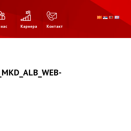
 нас
Кариера
Контакт
_MKD_ALB_WEB-