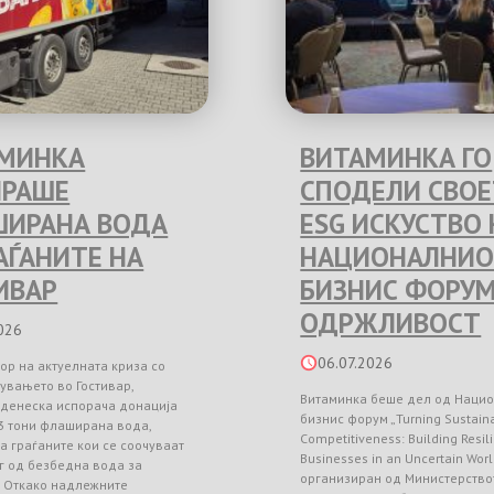
МИНКА
ВИТАМИНКА ГО
РАШЕ
СПОДЕЛИ СВО
ИРАНА ВОДА
ESG ИСКУСТВО 
РАЃАНИТЕ НА
НАЦИОНАЛНИО
ИВАР
БИЗНИС ФОРУМ
ОДРЖЛИВОСТ
026
06.07.2026
ор на актуелната криза со
увањето во Гостивар,
Витаминка беше дел од Наци
 денеска испорача донација
бизнис форум „Turning Sustainab
3 тони флаширана вода,
Competitiveness: Building Resil
а граѓаните кои се соочуваат
Businesses in an Uncertain Worl
г од безбедна вода за
организиран од Министерство
. Откако надлежните