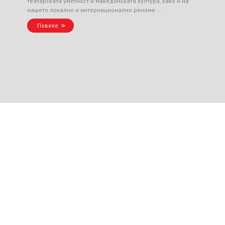
театарската уметност и македонската култура, како и на
нашето локално и интернационално реноме …
Повеќе