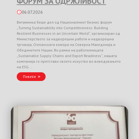
ФОРУМ ЗА ОДРЖЛИВОСТ
06.07.2026
Витаминка беше дел од Националниот бизнис форум
„Turning Sustainability into Competitiveness: Building
Resilient Businesses in an Uncertain World“, организиран од
Министерството за надворешни работи и надворешна
трговија, Стопанската комора на Северна Македонија и
Обединетите Нации. Во рамки на работилницата
„Sustainable Supply Chains and Export Readiness“, нашата
компанија го претстави своето искуство во воведувањето
на ESG …
Повеќе