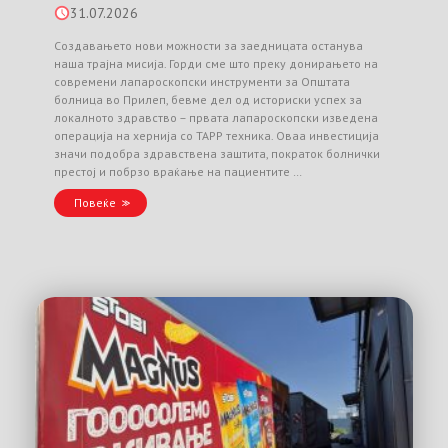
31.07.2026
Создавањето нови можности за заедницата останува
наша трајна мисија. Горди сме што преку донирањето на
современи лапароскопски инструменти за Општата
болница во Прилеп, бевме дел од историски успех за
локалното здравство – првата лапароскопски изведена
операција на хернија со TAPP техника. Оваа инвестиција
значи подобра здравствена заштита, пократок болнички
престој и побрзо враќање на пациентите …
Повеќе