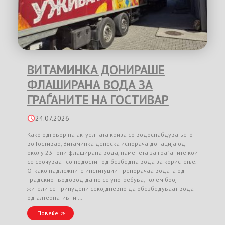
ВИТАМИНКА ДОНИРАШЕ
ФЛАШИРАНА ВОДА ЗА
ГРАЃАНИТЕ НА ГОСТИВАР
24.07.2026
Како одговор на актуелната криза со водоснабдувањето
во Гостивар, Витаминка денеска испорача донација од
околу 23 тони флаширана вода, наменета за граѓаните кои
се соочуваат со недостиг од безбедна вода за користење.
Откако надлежните институции препорачаа водата од
градскиот водовод да не се употребува, голем број
жители се принудени секојдневно да обезбедуваат вода
од алтернативни …
Повеќе