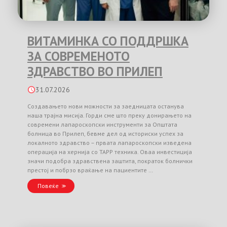
ВИТАМИНКА СО ПОДДРШКА
ЗА СОВРЕМЕНОТО
ЗДРАВСТВО ВО ПРИЛЕП
31.07.2026
Создавањето нови можности за заедницата останува
наша трајна мисија. Горди сме што преку донирањето на
современи лапароскопски инструменти за Општата
болница во Прилеп, бевме дел од историски успех за
локалното здравство – првата лапароскопски изведена
операција на хернија со TAPP техника. Оваа инвестиција
значи подобра здравствена заштита, пократок болнички
престој и побрзо враќање на пациентите …
Повеќе