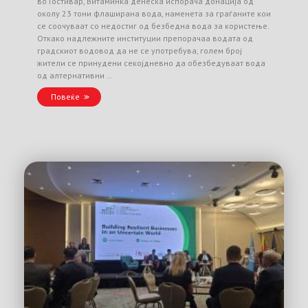
во Гостивар, Витаминка денеска испорача донација од
околу 23 тони флаширана вода, наменета за граѓаните кои
се соочуваат со недостиг од безбедна вода за користење.
Откако надлежните институции препорачаа водата од
градскиот водовод да не се употребува, голем број
жители се принудени секојдневно да обезбедуваат вода
од алтернативни …
Повеќе