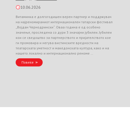
10.06.2026
Витаминка е долгогодишен верен партнер и поддржувач
на најреномираниот интернационален татарски фестивал
„Војдан Чернодрински“. Оваа година е од особено
значење, проследена со дури 3 значајни јубилеи. Јубилеи
кои се сведоштво за партнерството и пријателството кое
ги промовира и негува вистинските вредности на
театарската уметност и македонската култура, како и на
нашето локално и интернационално реноме …
Повеќе