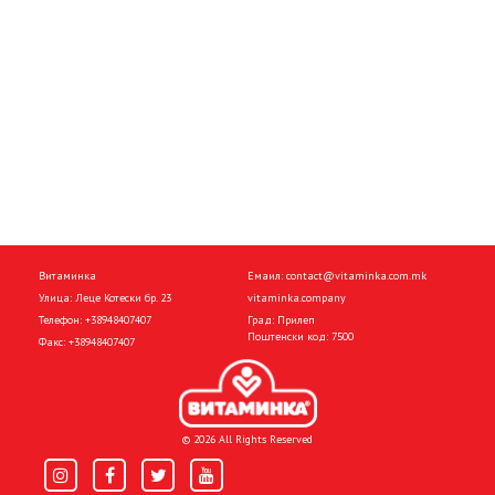
Витаминка
Емаил:
contact@vitaminka.com.mk
Улица: Леце Котески бр. 23
vitaminka.company
Телефон:
+38948407407
Град: Прилеп
Поштенски код: 7500
Факс:
+38948407407
© 2026 All Rights Reserved