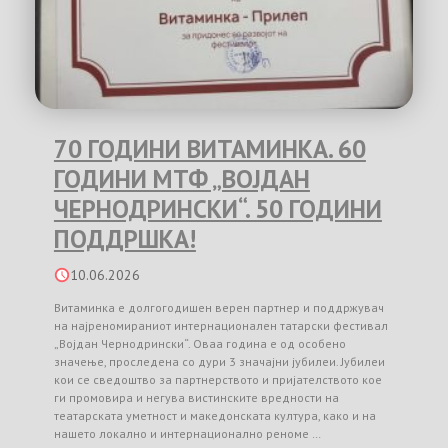
70 ГОДИНИ ВИТАМИНКА. 60
ГОДИНИ МТФ „ВОЈДАН
ЧЕРНОДРИНСКИ“. 50 ГОДИНИ
ПОДДРШКА!
10.06.2026
Витаминка е долгогодишен верен партнер и поддржувач
на најреномираниот интернационален татарски фестивал
„Војдан Чернодрински“. Оваа година е од особено
значење, проследена со дури 3 значајни јубилеи. Јубилеи
кои се сведоштво за партнерството и пријателството кое
ги промовира и негува вистинските вредности на
театарската уметност и македонската култура, како и на
нашето локално и интернационално реноме …