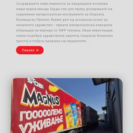
Создавањето нови можности за заедницата останува
наша трајна мисија. Горди сме што преку донирањето на
современи лапароскопски инструменти за Општата
болница во Прилеп, бевме дел од историски успех за
локалното здравство – првата лапароскопски изведена
операција на хернија со TAPP техника. Оваа инвестиција
значи подобра здравствена заштита, пократок болнички
престој и побрзо враќање на пациентите …
Повеќе