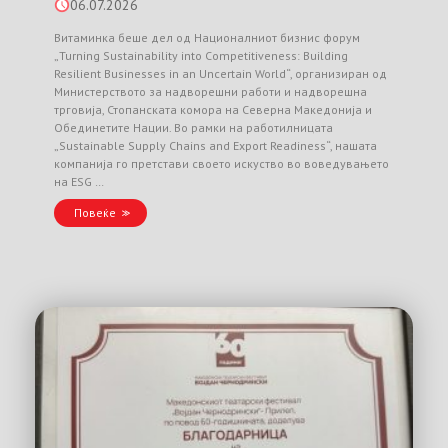
06.07.2026
Витаминка беше дел од Националниот бизнис форум
„Turning Sustainability into Competitiveness: Building
Resilient Businesses in an Uncertain World“, организиран од
Министерството за надворешни работи и надворешна
трговија, Стопанската комора на Северна Македонија и
Обединетите Нации. Во рамки на работилницата
„Sustainable Supply Chains and Export Readiness“, нашата
компанија го претстави своето искуство во воведувањето
на ESG …
Повеќе