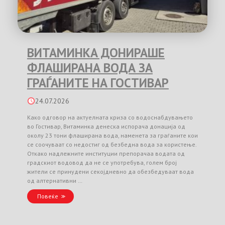
ВИТАМИНКА ДОНИРАШЕ
ФЛАШИРАНА ВОДА ЗА
ГРАЃАНИТЕ НА ГОСТИВАР
24.07.2026
Како одговор на актуелната криза со водоснабдувањето
во Гостивар, Витаминка денеска испорача донација од
околу 23 тони флаширана вода, наменета за граѓаните кои
се соочуваат со недостиг од безбедна вода за користење.
Откако надлежните институции препорачаа водата од
градскиот водовод да не се употребува, голем број
жители се принудени секојдневно да обезбедуваат вода
од алтернативни …
Повеќе