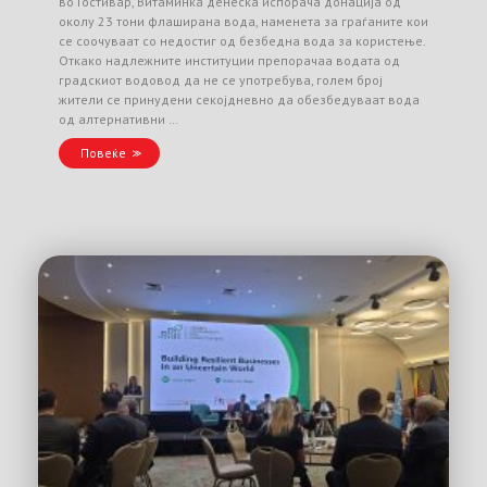
во Гостивар, Витаминка денеска испорача донација од
околу 23 тони флаширана вода, наменета за граѓаните кои
се соочуваат со недостиг од безбедна вода за користење.
Откако надлежните институции препорачаа водата од
градскиот водовод да не се употребува, голем број
жители се принудени секојдневно да обезбедуваат вода
од алтернативни …
Повеќе