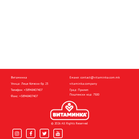
Витаминка
Емаил:
contact@vitaminka.com.mk
Улица: Леце Котески бр. 23
vitaminka.company
Телефон:
+38948407407
Град: Прилеп
Поштенски код: 7500
Факс:
+38948407407
© 2026 All Rights Reserved