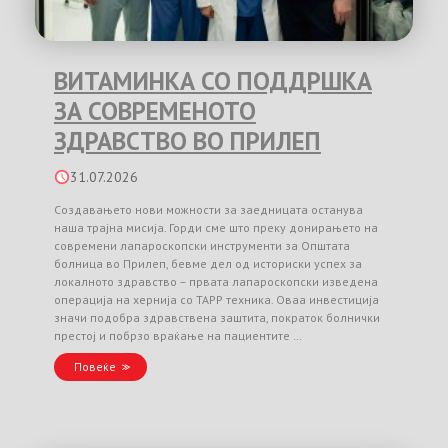
ВИТАМИНКА СО ПОДДРШКА
ЗА СОВРЕМЕНОТО
ЗДРАВСТВО ВО ПРИЛЕП
31.07.2026
Создавањето нови можности за заедницата останува
наша трајна мисија. Горди сме што преку донирањето на
современи лапароскопски инструменти за Општата
болница во Прилеп, бевме дел од историски успех за
локалното здравство – првата лапароскопски изведена
операција на хернија со TAPP техника. Оваа инвестиција
значи подобра здравствена заштита, пократок болнички
престој и побрзо враќање на пациентите …
Повеќе