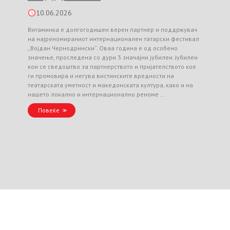
10.06.2026
Витаминка е долгогодишен верен партнер и поддржувач
на најреномираниот интернационален татарски фестивал
„Војдан Чернодрински“. Оваа година е од особено
значење, проследена со дури 3 значајни јубилеи. Јубилеи
кои се сведоштво за партнерството и пријателството кое
ги промовира и негува вистинските вредности на
театарската уметност и македонската култура, како и на
нашето локално и интернационално реноме …
Повеќе