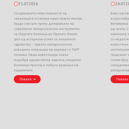
31.07.2026
24.07.2
Создавањето нови можности за
Како одгов
заедницата останува наша трајна мисија.
водоснабд
Горди сме што преку донирањето на
Витаминка
современи лапароскопски инструменти
од околу 2
за Општата болница во Прилеп, бевме
наменета з
дел од историски успех за локалното
со недости
здравство – првата лапароскопски
користење
изведена операција на хернија со TAPP
институци
техника. Оваа инвестиција значи
градскиот 
подобра здравствена заштита, пократок
голем број
болнички престој и побрзо враќање на
секојднев
пациентите …
алтернати
Повеќе
Повеќе