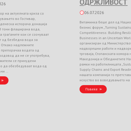
ОДРЖЛИВОСТ
026
06.07.2026
ор на актуелната криза со
увањето во Гостивар,
Витаминка беше дел од Наци
 денеска испорача донација
бизнис форум „Turning Sustainab
3 тони флаширана вода,
Competitiveness: Building Resil
а граѓаните кои се соочуваат
Businesses in an Uncertain Worl
г од безбедна вода за
организиран од Министерство
. Откако надлежните
надворешни работи и надвор
и препорачаа водата од
трговија, Стопанската комора
водовод да не се употребува,
Македонија и Обединетите На
 жители се принудени
рамки на работилницата „Sust
но да обезбедуваат вода од
Supply Chains and Export Readin
вни …
нашата компанија го претстав
искуство во воведувањето на
Повеќе