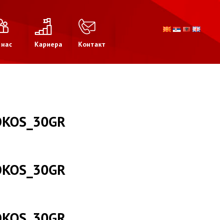
 нас
Кариера
Контакт
OKOS_30GR
OKOS_30GR
OKOS_30GR