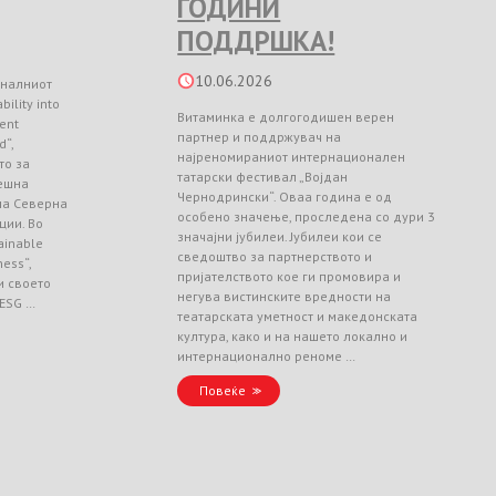
ГОДИНИ
ПОДДРШКА!
10.06.2026
оналниот
ility into
Витаминка е долгогодишен верен
ient
партнер и поддржувач на
d“,
најреномираниот интернационален
то за
татарски фестивал „Војдан
ешна
Чернодрински“. Оваа година е од
 на Северна
особено значење, проследена со дури 3
ции. Во
значајни јубилеи. Јубилеи кои се
ainable
сведоштво за партнерството и
ess“,
пријателството кое ги промовира и
и своето
негува вистинските вредности на
 ESG …
театарската уметност и македонската
култура, како и на нашето локално и
интернационално реноме …
Повеќе