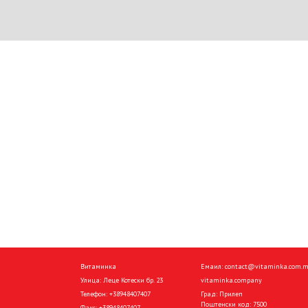
Витаминка
Емаил:
contact@vitaminka.com.
Улица: Леце Котески бр. 23
vitaminka.company
Телефон:
+38948407407
Град: Прилеп
Поштенски код: 7500
Факс:
+38948407407