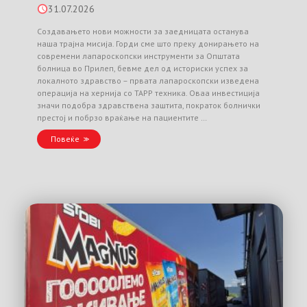
31.07.2026
Создавањето нови можности за заедницата останува
наша трајна мисија. Горди сме што преку донирањето на
современи лапароскопски инструменти за Општата
болница во Прилеп, бевме дел од историски успех за
локалното здравство – првата лапароскопски изведена
операција на хернија со TAPP техника. Оваа инвестиција
значи подобра здравствена заштита, пократок болнички
престој и побрзо враќање на пациентите …
Повеќе