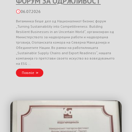
ФОРУМ ЗА ОДРЖЛИВОСТ
06.07.2026
Витаминка беше дел од Националниот бизнис форум
„Turning Sustainability into Competitiveness: Building
Resilient Businesses in an Uncertain World“, организиран од
Министерството за надворешни работи и надворешна
трговија, Стопанската комора на Северна Македонија и
Обединетите Нации. Во рамки на работилницата
„Sustainable Supply Chains and Export Readiness“, нашата
компанија го претстави своето искуство во воведувањето
на ESG …
Повеќе