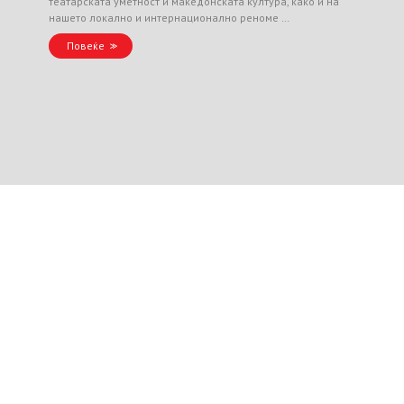
театарската уметност и македонската култура, како и на
нашето локално и интернационално реноме …
Повеќе