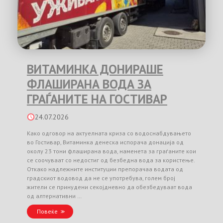
ВИТАМИНКА ДОНИРАШЕ
ФЛАШИРАНА ВОДА ЗА
ГРАЃАНИТЕ НА ГОСТИВАР
24.07.2026
Како одговор на актуелната криза со водоснабдувањето
во Гостивар, Витаминка денеска испорача донација од
околу 23 тони флаширана вода, наменета за граѓаните кои
се соочуваат со недостиг од безбедна вода за користење.
Откако надлежните институции препорачаа водата од
градскиот водовод да не се употребува, голем број
жители се принудени секојдневно да обезбедуваат вода
од алтернативни …
Повеќе