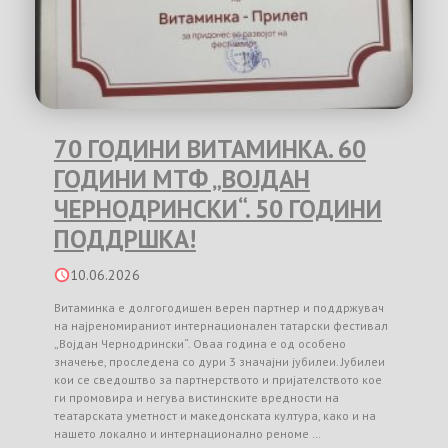
70 ГОДИНИ ВИТАМИНКА. 60
ГОДИНИ МТФ „ВОЈДАН
ЧЕРНОДРИНСКИ“. 50 ГОДИНИ
ПОДДРШКА!
10.06.2026
Витаминка е долгогодишен верен партнер и поддржувач
на најреномираниот интернационален татарски фестивал
„Војдан Чернодрински“. Оваа година е од особено
значење, проследена со дури 3 значајни јубилеи. Јубилеи
кои се сведоштво за партнерството и пријателството кое
ги промовира и негува вистинските вредности на
театарската уметност и македонската култура, како и на
нашето локално и интернационално реноме …