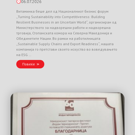
06.07.2026
Витаминка беше дел од Националниот бизнис форум
„Turning Sustainability into Competitiveness: Building
Resilient Businesses in an Uncertain World“, организиран од
Министерството за надворешни работи и надворешна
трговија, Стопанската комора на Северна Македонија и
Обединетите Нации. Во рамки на работилницата
„Sustainable Supply Chains and Export Readiness“, нашата
компанија го претстави своето искуство во воведувањето
на ESG …
Повеќе