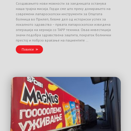
Создавањето нови можности за заедницата останува
наша трајна мисија. Горди сме што преку донирањето на
современи лапароскопски инструменти за Општата
болница во Прилеп, бевме дел од историски успех за
локалното здравство – првата лапароскопски изведена
операција на хернија со TAPP техника. Оваа инвестиција
значи подобра здравствена заштита, пократок болнички
престој и побрзо враќање на пациентите …
Повеќе