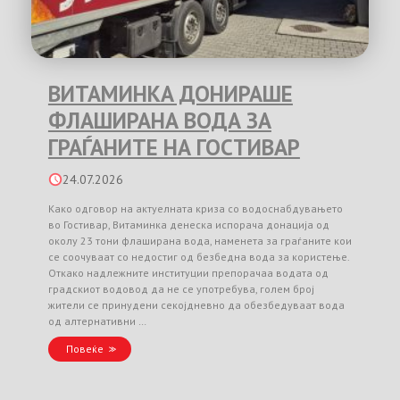
ВИТАМИНКА ДОНИРАШЕ
ФЛАШИРАНА ВОДА ЗА
ГРАЃАНИТЕ НА ГОСТИВАР
24.07.2026
Како одговор на актуелната криза со водоснабдувањето
во Гостивар, Витаминка денеска испорача донација од
околу 23 тони флаширана вода, наменета за граѓаните кои
се соочуваат со недостиг од безбедна вода за користење.
Откако надлежните институции препорачаа водата од
градскиот водовод да не се употребува, голем број
жители се принудени секојдневно да обезбедуваат вода
од алтернативни …
Повеќе