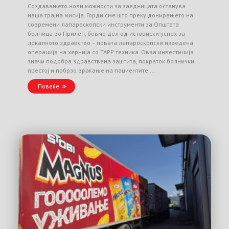
Создавањето нови можности за заедницата останува
наша трајна мисија. Горди сме што преку донирањето на
современи лапароскопски инструменти за Општата
болница во Прилеп, бевме дел од историски успех за
локалното здравство – првата лапароскопски изведена
операција на хернија со TAPP техника. Оваа инвестиција
значи подобра здравствена заштита, пократок болнички
престој и побрзо враќање на пациентите …
Повеќе