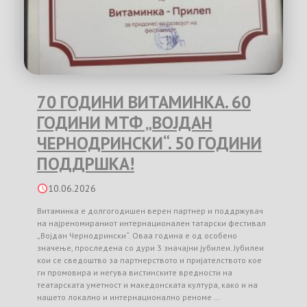
70 ГОДИНИ ВИТАМИНКА. 60
ГОДИНИ МТФ „ВОЈДАН
ЧЕРНОДРИНСКИ“. 50 ГОДИНИ
ПОДДРШКА!
10.06.2026
Витаминка е долгогодишен верен партнер и поддржувач
на најреномираниот интернационален татарски фестивал
„Војдан Чернодрински“. Оваа година е од особено
значење, проследена со дури 3 значајни јубилеи. Јубилеи
кои се сведоштво за партнерството и пријателството кое
ги промовира и негува вистинските вредности на
театарската уметност и македонската култура, како и на
нашето локално и интернационално реноме …