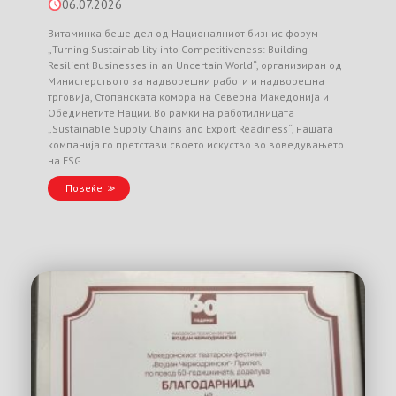
06.07.2026
Витаминка беше дел од Националниот бизнис форум
„Turning Sustainability into Competitiveness: Building
Resilient Businesses in an Uncertain World“, организиран од
Министерството за надворешни работи и надворешна
трговија, Стопанската комора на Северна Македонија и
Обединетите Нации. Во рамки на работилницата
„Sustainable Supply Chains and Export Readiness“, нашата
компанија го претстави своето искуство во воведувањето
на ESG …
Повеќе