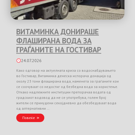
ВИТАМИНКА ДОНИРАШЕ
ФЛАШИРАНА ВОДА ЗА
ГРАЃАНИТЕ НА ГОСТИВАР
24.07.2026
Како одговор на актуелната криза со водоснабдувањето
во Гостивар, Витаминка денеска испорача донација од
околу 23 тони флаширана вода, наменета за граѓаните кои
се соочуваат со недостиг од безбедна вода за користење.
Откако надлежните институции препорачаа водата од
градскиот водовод да не се употребува, голем број
жители се принудени секојдневно да обезбедуваат вода
од алтернативни …
Повеќе