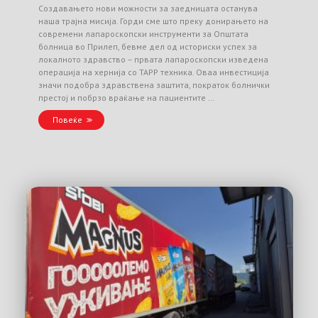
Создавањето нови можности за заедницата останува
наша трајна мисија. Горди сме што преку донирањето на
современи лапароскопски инструменти за Општата
болница во Прилеп, бевме дел од историски успех за
локалното здравство – првата лапароскопски изведена
операција на хернија со TAPP техника. Оваа инвестиција
значи подобра здравствена заштита, пократок болнички
престој и побрзо враќање на пациентите …
Повеќе