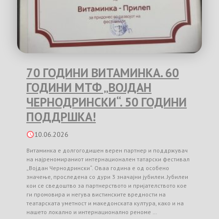
70 ГОДИНИ ВИТАМИНКА. 60
ГОДИНИ МТФ „ВОЈДАН
ЧЕРНОДРИНСКИ“. 50 ГОДИНИ
ПОДДРШКА!
10.06.2026
Витаминка е долгогодишен верен партнер и поддржувач
на најреномираниот интернационален татарски фестивал
„Војдан Чернодрински“. Оваа година е од особено
значење, проследена со дури 3 значајни јубилеи. Јубилеи
кои се сведоштво за партнерството и пријателството кое
ги промовира и негува вистинските вредности на
театарската уметност и македонската култура, како и на
нашето локално и интернационално реноме …