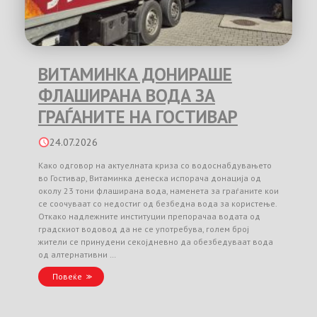
ВИТАМИНКА ДОНИРАШЕ
ФЛАШИРАНА ВОДА ЗА
ГРАЃАНИТЕ НА ГОСТИВАР
24.07.2026
Како одговор на актуелната криза со водоснабдувањето
во Гостивар, Витаминка денеска испорача донација од
околу 23 тони флаширана вода, наменета за граѓаните кои
се соочуваат со недостиг од безбедна вода за користење.
Откако надлежните институции препорачаа водата од
градскиот водовод да не се употребува, голем број
жители се принудени секојдневно да обезбедуваат вода
од алтернативни …
Повеќе