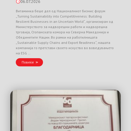
06.07.2026
Витаминка беше дел од Националниот бизнис форум
„Turning Sustainability into Competitiveness: Building
Resilient Businesses in an Uncertain World“, организиран од
Министерството за надворешни работи и надворешна
трговија, Стопанската комора на Северна Македонија и
Обединетите Нации. Во рамки на работилницата
„Sustainable Supply Chains and Export Readiness“, нашата
компанија го претстави своето искуство во воведувањето
на ESG …
Повеќе