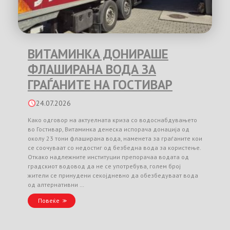
ВИТАМИНКА ДОНИРАШЕ
ФЛАШИРАНА ВОДА ЗА
ГРАЃАНИТЕ НА ГОСТИВАР
24.07.2026
Како одговор на актуелната криза со водоснабдувањето
во Гостивар, Витаминка денеска испорача донација од
околу 23 тони флаширана вода, наменета за граѓаните кои
се соочуваат со недостиг од безбедна вода за користење.
Откако надлежните институции препорачаа водата од
градскиот водовод да не се употребува, голем број
жители се принудени секојдневно да обезбедуваат вода
од алтернативни …
Повеќе