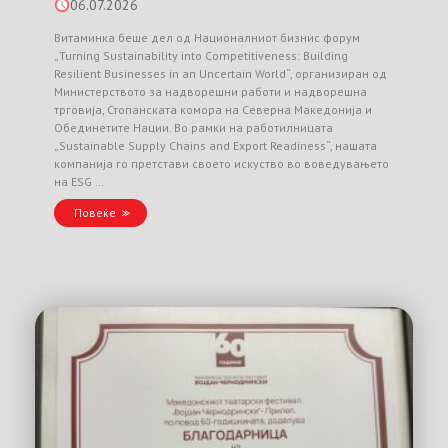
06.07.2026
Витаминка беше дел од Националниот бизнис форум
„Turning Sustainability into Competitiveness: Building
Resilient Businesses in an Uncertain World“, организиран од
Министерството за надворешни работи и надворешна
трговија, Стопанската комора на Северна Македонија и
Обединетите Нации. Во рамки на работилницата
„Sustainable Supply Chains and Export Readiness“, нашата
компанија го претстави своето искуство во воведувањето
на ESG …
Повеќе