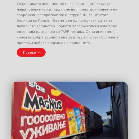
Создавањето нови можности за заедницата останува
наша трајна мисија. Горди сме што преку донирањето на
современи лапароскопски инструменти за Општата
болница во Прилеп, бевме дел од историски успех за
локалното здравство – првата лапароскопски изведена
операција на хернија со TAPP техника. Оваа инвестиција
значи подобра здравствена заштита, пократок болнички
престој и побрзо враќање на пациентите …
Повеќе