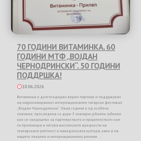
70 ГОДИНИ ВИТАМИНКА. 60
ГОДИНИ МТФ „ВОЈДАН
ЧЕРНОДРИНСКИ“. 50 ГОДИНИ
ПОДДРШКА!
10.06.2026
Витаминка е долгогодишен верен партнер и поддржувач
на најреномираниот интернационален татарски фестивал
„Војдан Чернодрински“. Оваа година е од особено
значење, проследена со дури 3 значајни јубилеи. Јубилеи
кои се сведоштво за партнерството и пријателството кое
ги промовира и негува вистинските вредности на
театарската уметност и македонската култура, како и на
нашето локално и интернационално реноме …