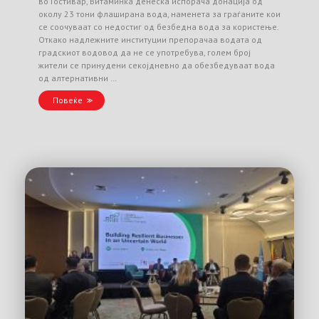
во Гостивар, Витаминка денеска испорача донација од
околу 23 тони флаширана вода, наменета за граѓаните кои
се соочуваат со недостиг од безбедна вода за користење.
Откако надлежните институции препорачаа водата од
градскиот водовод да не се употребува, голем број
жители се принудени секојдневно да обезбедуваат вода
од алтернативни …
Повеќе