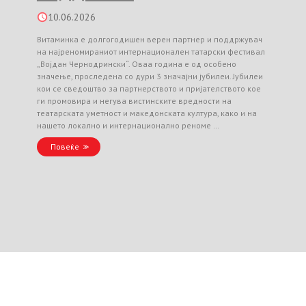
10.06.2026
Витаминка е долгогодишен верен партнер и поддржувач
на најреномираниот интернационален татарски фестивал
„Војдан Чернодрински“. Оваа година е од особено
значење, проследена со дури 3 значајни јубилеи. Јубилеи
кои се сведоштво за партнерството и пријателството кое
ги промовира и негува вистинските вредности на
театарската уметност и македонската култура, како и на
нашето локално и интернационално реноме …
Повеќе