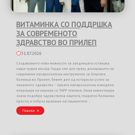
ВИТАМИНКА СО ПОДДРШКА
ЗА СОВРЕМЕНОТО
ЗДРАВСТВО ВО ПРИЛЕП
31.07.2026
Создавањето нови можности за заедницата останува
наша трајна мисија. Горди сме што преку донирањето на
современи лапароскопски инструменти за Општата
болница во Прилеп, бевме дел од историски успех за
локалното здравство – првата лапароскопски изведена
операција на хернија со TAPP техника. Оваа инвестиција
значи подобра здравствена заштита, пократок болнички
престој и побрзо враќање на пациентите …
Повеќе