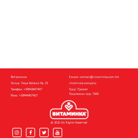
Витаминка
Емаил:
contact@vitaminka.com.mk
Улица: Леце Котески бр. 23
vitaminka.company
Телефон:
+38948407407
Град: Прилеп
Поштенски код: 7500
Факс:
+38948407407
© 2026 All Rights Reserved