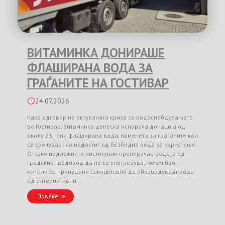
ВИТАМИНКА ДОНИРАШЕ
ФЛАШИРАНА ВОДА ЗА
ГРАЃАНИТЕ НА ГОСТИВАР
24.07.2026
Како одговор на актуелната криза со водоснабдувањето
во Гостивар, Витаминка денеска испорача донација од
околу 23 тони флаширана вода, наменета за граѓаните кои
се соочуваат со недостиг од безбедна вода за користење.
Откако надлежните институции препорачаа водата од
градскиот водовод да не се употребува, голем број
жители се принудени секојдневно да обезбедуваат вода
од алтернативни …
Повеќе