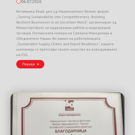
06.07.2026
Витаминка беше дел од Националниот бизнис форум
„Turning Sustainability into Competitiveness: Building
Resilient Businesses in an Uncertain World“, организиран од
Министерството за надворешни работи и надворешна
трговија, Стопанската комора на Северна Македонија и
Обединетите Нации. Во рамки на работилницата
„Sustainable Supply Chains and Export Readiness“, нашата
компанија го претстави своето искуство во воведувањето
на ESG …
Повеќе