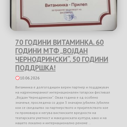
70 ГОДИНИ ВИТАМИНКА. 60
ГОДИНИ МТФ „ВОЈДАН
ЧЕРНОДРИНСКИ“. 50 ГОДИНИ
ПОДДРШКА!
10.06.2026
Витаминка е долгогодишен верен партнер и поддржувач
на најреномираниот интернационален татарски фестивал
„Војдан Чернодрински“. Оваа година е од особено
значење, проследена со дури 3 значајни јубилеи. Јубилеи
кои се сведоштво за партнерството и пријателството кое
ги промовира и негува вистинските вредности на
театарската уметност и македонската култура, како и на
нашето локално и интернационално реноме …