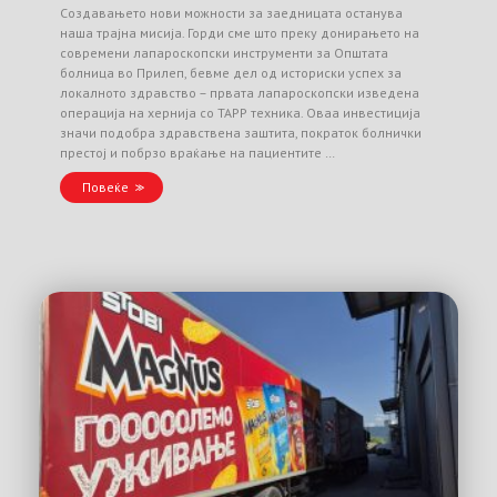
Создавањето нови можности за заедницата останува
наша трајна мисија. Горди сме што преку донирањето на
современи лапароскопски инструменти за Општата
болница во Прилеп, бевме дел од историски успех за
локалното здравство – првата лапароскопски изведена
операција на хернија со TAPP техника. Оваа инвестиција
значи подобра здравствена заштита, пократок болнички
престој и побрзо враќање на пациентите …
Повеќе