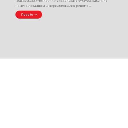
театарската уметност и македонската култура, како и на
нашето локално и интернационално реноме …
Повеќе