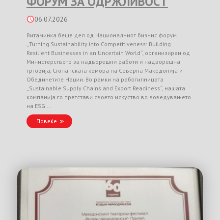
ФОРУМ ЗА ОДРЖЛИВОСТ
06.07.2026
Витаминка беше дел од Националниот бизнис форум
„Turning Sustainability into Competitiveness: Building
Resilient Businesses in an Uncertain World“, организиран од
Министерството за надворешни работи и надворешна
трговија, Стопанската комора на Северна Македонија и
Обединетите Нации. Во рамки на работилницата
„Sustainable Supply Chains and Export Readiness“, нашата
компанија го претстави своето искуство во воведувањето
на ESG …
Повеќе