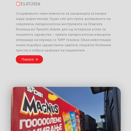
31.07.2026
Создавањето нови можности за заедницата останува
наша трајна мисија. Горди сме што преку донирањето на
современи лапароскопски инструменти за Општата
болница во Прилеп, бевме дел од историски успех за
локалното здравство – првата лапароскопски изведена
операција на хернија со TAPP техника. Оваа инвестиција
значи подобра здравствена заштита, пократок болнички
престој и побрзо враќање на пациентите …
Повеќе