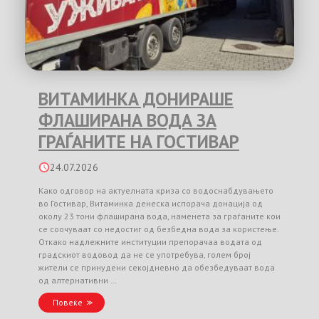
ВИТАМИНКА ДОНИРАШЕ
ФЛАШИРАНА ВОДА ЗА
ГРАЃАНИТЕ НА ГОСТИВАР
24.07.2026
Како одговор на актуелната криза со водоснабдувањето
во Гостивар, Витаминка денеска испорача донација од
околу 23 тони флаширана вода, наменета за граѓаните кои
се соочуваат со недостиг од безбедна вода за користење.
Откако надлежните институции препорачаа водата од
градскиот водовод да не се употребува, голем број
жители се принудени секојдневно да обезбедуваат вода
од алтернативни …
Повеќе