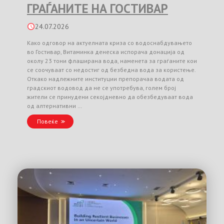
ГРАЃАНИТЕ НА ГОСТИВАР
24.07.2026
Како одговор на актуелната криза со водоснабдувањето
во Гостивар, Витаминка денеска испорача донација од
околу 23 тони флаширана вода, наменета за граѓаните кои
се соочуваат со недостиг од безбедна вода за користење.
Откако надлежните институции препорачаа водата од
градскиот водовод да не се употребува, голем број
жители се принудени секојдневно да обезбедуваат вода
од алтернативни …
Повеќе