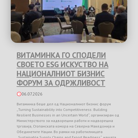
ВИТАМИНКА ГО СПОДЕЛИ
СВОЕТО ESG ИСКУСТВО НА
НАЦИОНАЛНИОТ БИЗНИС
ФОРУМ ЗА ОДРЖЛИВОСТ
06.07.2026
Витаминка беше дел од Националниот бизнис форум
„Turning Sustainability into Competitiveness: Building
Resilient Businesses in an Uncertain World“, организиран од
Министерството за надворешни работи и надворешна
трговија, Стопанската комора на Северна Македонија и
Обединетите Нации. Во рамки на работилницата
„Sustainable Supply Chains and Export Readiness“, нашата