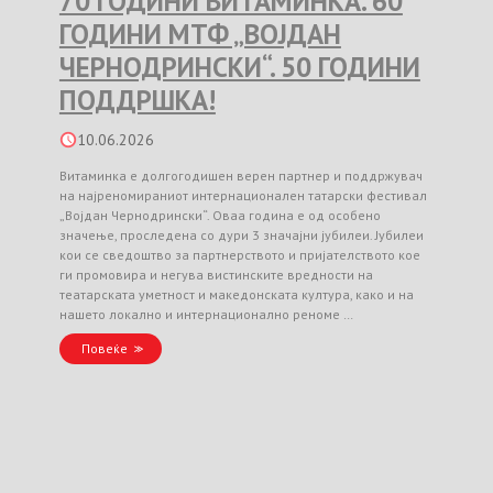
70 ГОДИНИ ВИТАМИНКА. 60
ГОДИНИ МТФ „ВОЈДАН
ЧЕРНОДРИНСКИ“. 50 ГОДИНИ
ПОДДРШКА!
10.06.2026
Витаминка е долгогодишен верен партнер и поддржувач
на најреномираниот интернационален татарски фестивал
„Војдан Чернодрински“. Оваа година е од особено
значење, проследена со дури 3 значајни јубилеи. Јубилеи
кои се сведоштво за партнерството и пријателството кое
ги промовира и негува вистинските вредности на
театарската уметност и македонската култура, како и на
нашето локално и интернационално реноме …
Повеќе