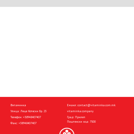
Витаминка
Емаил:
contact@vitaminka.com.mk
Улица: Леце Котески бр. 23
vitaminka.company
Телефон:
+38948407407
Град: Прилеп
Поштенски код: 7500
Факс:
+38948407407