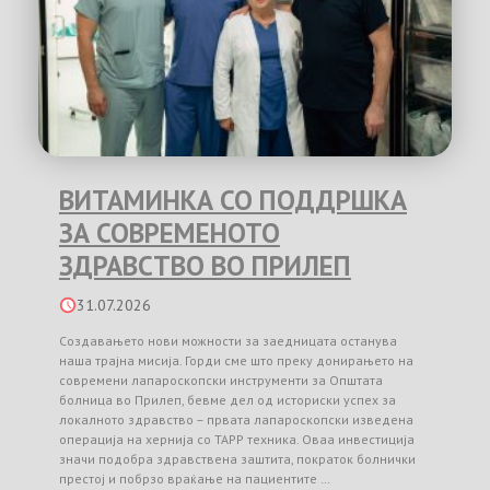
ВИТАМИНКА СО ПОДДРШКА
ЗА СОВРЕМЕНОТО
ЗДРАВСТВО ВО ПРИЛЕП
31.07.2026
Создавањето нови можности за заедницата останува
наша трајна мисија. Горди сме што преку донирањето на
современи лапароскопски инструменти за Општата
болница во Прилеп, бевме дел од историски успех за
локалното здравство – првата лапароскопски изведена
операција на хернија со TAPP техника. Оваа инвестиција
значи подобра здравствена заштита, пократок болнички
престој и побрзо враќање на пациентите …