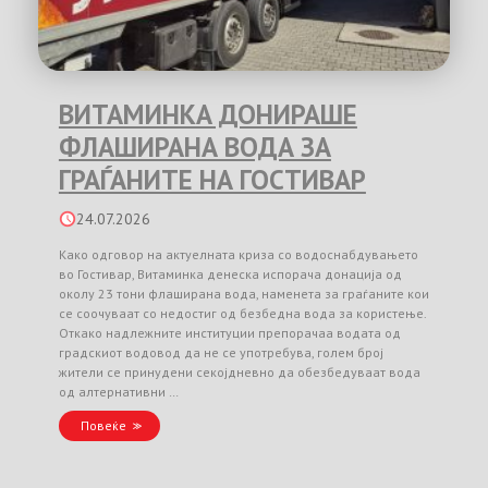
ВИТАМИНКА ДОНИРАШЕ
ФЛАШИРАНА ВОДА ЗА
ГРАЃАНИТЕ НА ГОСТИВАР
24.07.2026
Како одговор на актуелната криза со водоснабдувањето
во Гостивар, Витаминка денеска испорача донација од
околу 23 тони флаширана вода, наменета за граѓаните кои
се соочуваат со недостиг од безбедна вода за користење.
Откако надлежните институции препорачаа водата од
градскиот водовод да не се употребува, голем број
жители се принудени секојдневно да обезбедуваат вода
од алтернативни …
Повеќе