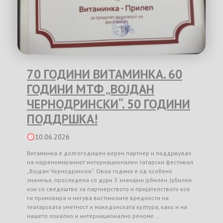
70 ГОДИНИ ВИТАМИНКА. 60
ГОДИНИ МТФ „ВОЈДАН
ЧЕРНОДРИНСКИ“. 50 ГОДИНИ
ПОДДРШКА!
10.06.2026
Витаминка е долгогодишен верен партнер и поддржувач
на најреномираниот интернационален татарски фестивал
„Војдан Чернодрински“. Оваа година е од особено
значење, проследена со дури 3 значајни јубилеи. Јубилеи
кои се сведоштво за партнерството и пријателството кое
ги промовира и негува вистинските вредности на
театарската уметност и македонската култура, како и на
нашето локално и интернационално реноме …