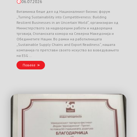
06.07.2026
Витаминка беше дел од Националниот бизнис форум
„Turning Sustainability into Competitiveness: Building
Resilient Businesses in an Uncertain World“, организиран од
Министерството за надворешни работи и надворешна
трговија, Стопанската комора на Северна Македонија и
Обединетите Нации. Во рамки на работилницата
„Sustainable Supply Chains and Export Readiness“, нашата
компанија го претстави своето искуство во воведувањето
на ESG …
Повеќе