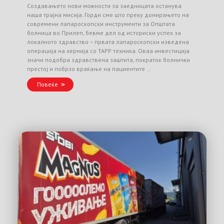
Создавањето нови можности за заедницата останува
наша трајна мисија. Горди сме што преку донирањето на
современи лапароскопски инструменти за Општата
болница во Прилеп, бевме дел од историски успех за
локалното здравство – првата лапароскопски изведена
операција на хернија со TAPP техника. Оваа инвестиција
значи подобра здравствена заштита, пократок болнички
престој и побрзо враќање на пациентите …
Повеќе