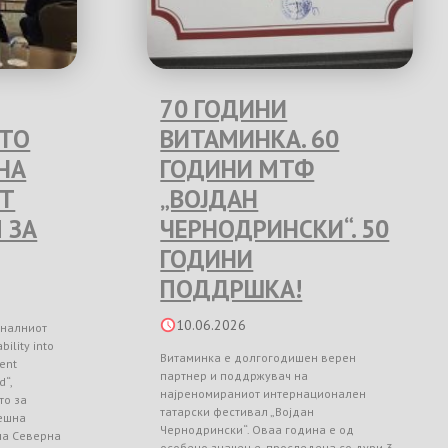
70 ГОДИНИ
ЕТО
ВИТАМИНКА. 60
НА
ГОДИНИ МТФ
Т
„ВОЈДАН
 ЗА
ЧЕРНОДРИНСКИ“. 50
ГОДИНИ
ПОДДРШКА!
10.06.2026
оналниот
ility into
Витаминка е долгогодишен верен
ient
партнер и поддржувач на
d“,
најреномираниот интернационален
то за
татарски фестивал „Војдан
ешна
Чернодрински“. Оваа година е од
 на Северна
особено значење, проследена со дури 3