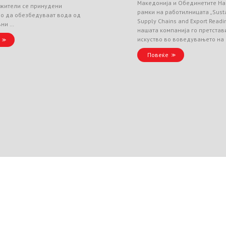
Македонија и Обединетите На
 жители се принудени
рамки на работилницата „Sust
но да обезбедуваат вода од
Supply Chains and Export Readin
вни …
нашата компанија го претстав
искуство во воведувањето на
Повеќе