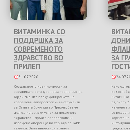
ВИТАМИНКА СО
ВИТА
ПОДДРШКА ЗА
ДОНИ
СОВРЕМЕНОТО
ФЛАШ
ЗДРАВСТВО ВО
ЗА Г
ПРИЛЕП
ГОСТ
31.07.2026
24.07.2
Создавањето нови можности за
Како одгов
заедницата останува наша трајна мисија.
водоснабд
Горди сме што преку донирањето на
Витаминка
современи лапароскопски инструменти
од околу 2
за Општата болница во Прилеп, бевме
наменета з
дел од историски успех за локалното
со недости
здравство – првата лапароскопски
користење
изведена операција на хернија со TAPP
институци
техника. Оваа инвестиција значи
градскиот 