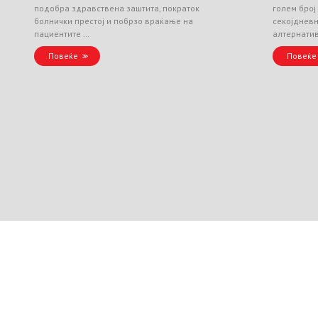
подобра здравствена заштита, пократок
голем број
болнички престој и побрзо враќање на
секојднев
пациентите …
алтернати
Повеќе
Повеќе