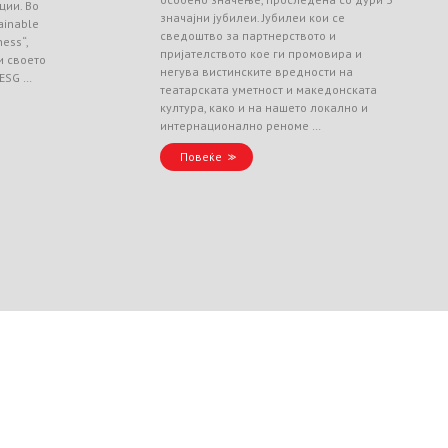
ции. Во
значајни јубилеи. Јубилеи кои се
ainable
сведоштво за партнерството и
ess“,
пријателството кое ги промовира и
и своето
негува вистинските вредности на
 ESG …
театарската уметност и македонската
култура, како и на нашето локално и
интернационално реноме …
Повеќе