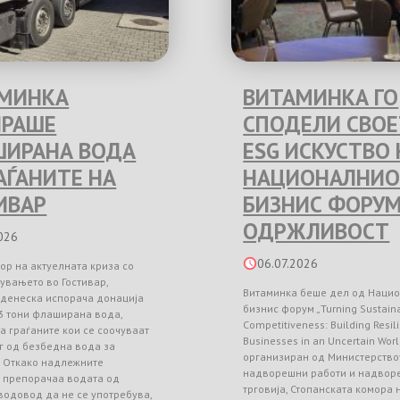
МИНКА
ВИТАМИНКА ГО
РАШЕ
СПОДЕЛИ СВО
ИРАНА ВОДА
ESG ИСКУСТВО 
РАЃАНИТЕ НА
НАЦИОНАЛНИО
ИВАР
БИЗНИС ФОРУМ
ОДРЖЛИВОСТ
026
06.07.2026
ор на актуелната криза со
увањето во Гостивар,
Витаминка беше дел од Наци
 денеска испорача донација
бизнис форум „Turning Sustainab
3 тони флаширана вода,
Competitiveness: Building Resil
а граѓаните кои се соочуваат
Businesses in an Uncertain Worl
г од безбедна вода за
организиран од Министерство
. Откако надлежните
надворешни работи и надвор
и препорачаа водата од
трговија, Стопанската комора
водовод да не се употребува,