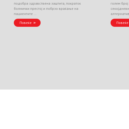
подобра здравствена заштита, пократок
голем број
болнички престој и побрзо враќање на
секојднев
пациентите …
алтернати
Повеќе
Повеќе