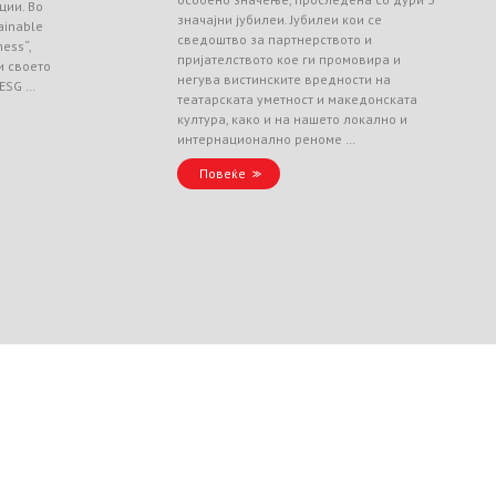
ции. Во
значајни јубилеи. Јубилеи кои се
ainable
сведоштво за партнерството и
ess“,
пријателството кое ги промовира и
и своето
негува вистинските вредности на
 ESG …
театарската уметност и македонската
култура, како и на нашето локално и
интернационално реноме …
Повеќе