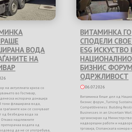
МИНКА
ВИТАМИНКА ГО
РАШЕ
СПОДЕЛИ СВО
ИРАНА ВОДА
ESG ИСКУСТВО 
РАЃАНИТЕ НА
НАЦИОНАЛНИО
ИВАР
БИЗНИС ФОРУМ
ОДРЖЛИВОСТ
026
06.07.2026
ор на актуелната криза со
увањето во Гостивар,
Витаминка беше дел од Наци
 денеска испорача донација
бизнис форум „Turning Sustainab
3 тони флаширана вода,
Competitiveness: Building Resil
а граѓаните кои се соочуваат
Businesses in an Uncertain Worl
г од безбедна вода за
организиран од Министерство
. Откако надлежните
надворешни работи и надвор
и препорачаа водата од
трговија, Стопанската комора
водовод да не се употребува,