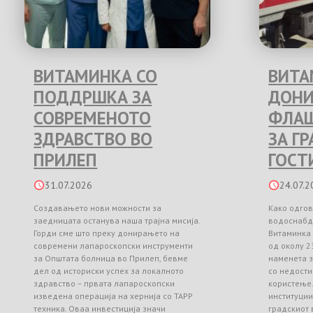
ВИТАМИНКА СО
ВИТА
ПОДДРШКА ЗА
ДОНИ
СОВРЕМЕНОТО
ФЛАШ
ЗДРАВСТВО ВО
ЗА Г
ПРИЛЕП
ГОСТ
31.07.2026
24.07.2
Создавањето нови можности за
Како одгов
заедницата останува наша трајна мисија.
водоснабд
Горди сме што преку донирањето на
Витаминка
современи лапароскопски инструменти
од околу 2
за Општата болница во Прилеп, бевме
наменета з
дел од историски успех за локалното
со недости
здравство – првата лапароскопски
користење
изведена операција на хернија со TAPP
институци
техника. Оваа инвестиција значи
градскиот 