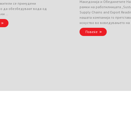
Македонија и Обединетите На
 жители се принудени
рамки на работилницата „Sust
но да обезбедуваат вода од
Supply Chains and Export Readin
вни …
нашата компанија го претстав
искуство во воведувањето на
Повеќе