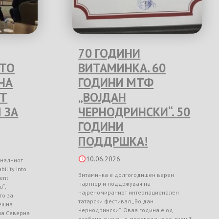
70 ГОДИНИ
ЕТО
ВИТАМИНКА. 60
НА
ГОДИНИ МТФ
Т
„ВОЈДАН
 ЗА
ЧЕРНОДРИНСКИ“. 50
ГОДИНИ
ПОДДРШКА!
10.06.2026
оналниот
ility into
Витаминка е долгогодишен верен
ient
партнер и поддржувач на
d“,
најреномираниот интернационален
то за
татарски фестивал „Војдан
ешна
Чернодрински“. Оваа година е од
 на Северна
особено значење, проследена со дури 3