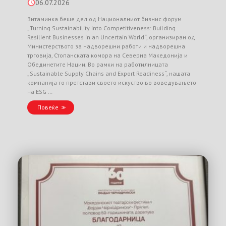
06.07.2026
Витаминка беше дел од Националниот бизнис форум
„Turning Sustainability into Competitiveness: Building
Resilient Businesses in an Uncertain World“, организиран од
Министерството за надворешни работи и надворешна
трговија, Стопанската комора на Северна Македонија и
Обединетите Нации. Во рамки на работилницата
„Sustainable Supply Chains and Export Readiness“, нашата
компанија го претстави своето искуство во воведувањето
на ESG …
Повеќе