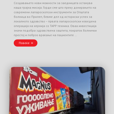
Создавањето нови можности за заедницата останува
наша трајна мисија. Горди сме што преку донирањето на
современи лапароскопски инструменти за Општата
болница во Прилеп, бевме дел од историски успех за
локалното здравство – првата лапароскопски изведена
операција на хернија со TAPP техника. Оваа инвестиција
значи подобра здравствена заштита, пократок болнички
престој и побрзо враќање на пациентите …
Повеќе