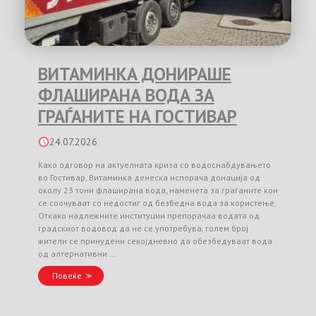
ВИТАМИНКА ДОНИРАШЕ
ФЛАШИРАНА ВОДА ЗА
ГРАЃАНИТЕ НА ГОСТИВАР
24.07.2026
Како одговор на актуелната криза со водоснабдувањето
во Гостивар, Витаминка денеска испорача донација од
околу 23 тони флаширана вода, наменета за граѓаните кои
се соочуваат со недостиг од безбедна вода за користење.
Откако надлежните институции препорачаа водата од
градскиот водовод да не се употребува, голем број
жители се принудени секојдневно да обезбедуваат вода
од алтернативни …
Повеќе