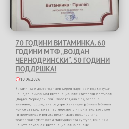
70 ГОДИНИ ВИТАМИНКА. 60
ГОДИНИ МТФ „ВОЈДАН
ЧЕРНОДРИНСКИ“. 50 ГОДИНИ
ПОДДРШКА!
10.06.2026
Витаминка е долгогодишен верен партнер и поддржувач
на најреномираниот интернационален татарски фестивал
„Војдан Чернодрински“. Оваа година е од особено
значење, проследена со дури 3 значајни јубилеи. Јубилеи
кои се сведоштво за партнерството и пријателството кое
ги промовира и негува вистинските вредности на
театарската уметност и македонската култура, како и на
нашето локално и интернационално реноме …