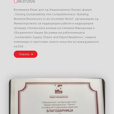
06.07.2026
Витаминка беше дел од Националниот бизнис форум
„Turning Sustainability into Competitiveness: Building
Resilient Businesses in an Uncertain World“, организиран од
Министерството за надворешни работи и надворешна
трговија, Стопанската комора на Северна Македонија и
Обединетите Нации. Во рамки на работилницата
„Sustainable Supply Chains and Export Readiness“, нашата
компанија го претстави своето искуство во воведувањето
на ESG …
Повеќе