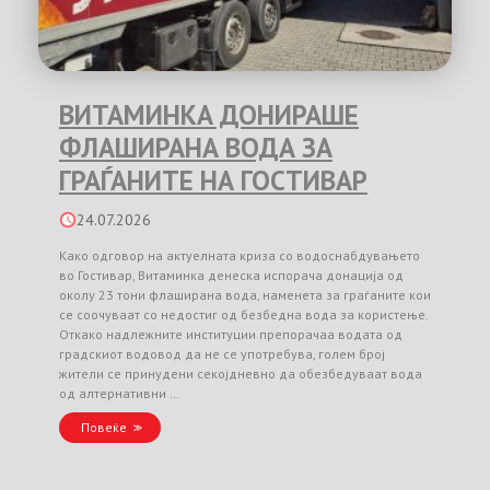
ВИТАМИНКА ДОНИРАШЕ
ФЛАШИРАНА ВОДА ЗА
ГРАЃАНИТЕ НА ГОСТИВАР
24.07.2026
Како одговор на актуелната криза со водоснабдувањето
во Гостивар, Витаминка денеска испорача донација од
околу 23 тони флаширана вода, наменета за граѓаните кои
се соочуваат со недостиг од безбедна вода за користење.
Откако надлежните институции препорачаа водата од
градскиот водовод да не се употребува, голем број
жители се принудени секојдневно да обезбедуваат вода
од алтернативни …
Повеќе