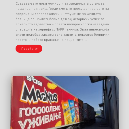
Создавањето нови можности за заедницата останува
наша трајна мисија. Горди сме што преку донирањето на
современи лапароскопски инструменти за Општата
болница во Прилеп, бевме дел од историски успех за
локалното здравство – првата лапароскопски изведена
операција на хернија со TAPP техника. Оваа инвестиција
значи подобра здравствена заштита, пократок болнички
престој и побрзо враќање на пациентите …
Повеќе