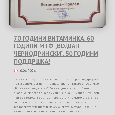
70 ГОДИНИ ВИТАМИНКА. 60
ГОДИНИ МТФ „ВОЈДАН
ЧЕРНОДРИНСКИ“. 50 ГОДИНИ
ПОДДРШКА!
10.06.2026
Витаминка е долгогодишен верен партнер и поддржувач
на најреномираниот интернационален татарски фестивал
„Војдан Чернодрински“. Оваа година е од особено
значење, проследена со дури 3 значајни јубилеи. Јубилеи
кои се сведоштво за партнерството и пријателството кое
ги промовира и негува вистинските вредности на
театарската уметност и македонската култура, како и на
нашето локално и интернационално реноме …