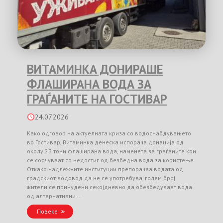
ВИТАМИНКА ДОНИРАШЕ
ФЛАШИРАНА ВОДА ЗА
ГРАЃАНИТЕ НА ГОСТИВАР
24.07.2026
Како одговор на актуелната криза со водоснабдувањето
во Гостивар, Витаминка денеска испорача донација од
околу 23 тони флаширана вода, наменета за граѓаните кои
се соочуваат со недостиг од безбедна вода за користење.
Откако надлежните институции препорачаа водата од
градскиот водовод да не се употребува, голем број
жители се принудени секојдневно да обезбедуваат вода
од алтернативни …
Повеќе