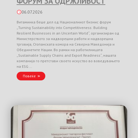
ФОРУМ ЗА ОДРЖЛИВОСТ
06.07.2026
Витаминка беше дел од Националниот бизнис форум
„Turning Sustainability into Competitiveness: Building
Resilient Businesses in an Uncertain World“, организиран од
Министерството за надворешни работи и надворешна
трговија, Стопанската комора на Северна Македонија и
Обединетите Нации. Во рамки на работилницата
„Sustainable Supply Chains and Export Readiness“, нашата
компанија го претстави своето искуство во воведувањето
на ESG …
Повеќе