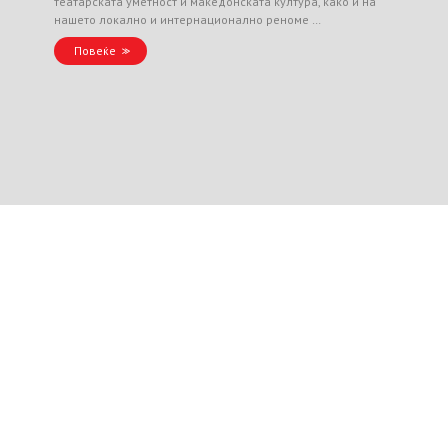
театарската уметност и македонската култура, како и на
нашето локално и интернационално реноме …
Повеќе