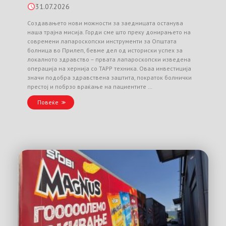
31.07.2026
Создавањето нови можности за заедницата останува
наша трајна мисија. Горди сме што преку донирањето на
современи лапароскопски инструменти за Општата
болница во Прилеп, бевме дел од историски успех за
локалното здравство – првата лапароскопски изведена
операција на хернија со TAPP техника. Оваа инвестиција
значи подобра здравствена заштита, пократок болнички
престој и побрзо враќање на пациентите …
Повеќе