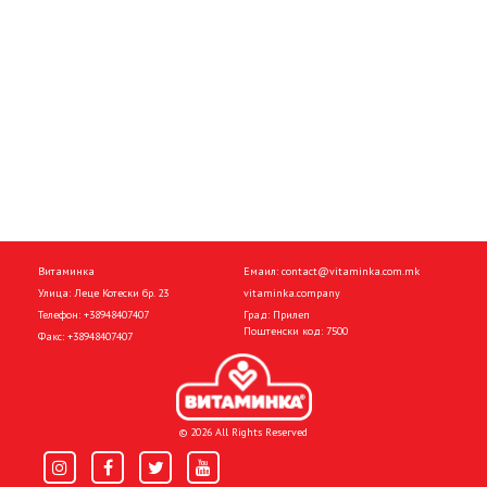
Витаминка
Емаил:
contact@vitaminka.com.mk
Улица: Леце Котески бр. 23
vitaminka.company
Телефон:
+38948407407
Град: Прилеп
Поштенски код: 7500
Факс:
+38948407407
© 2026 All Rights Reserved