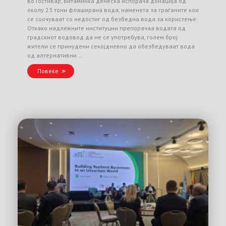
во Гостивар, Витаминка денеска испорача донација од
околу 23 тони флаширана вода, наменета за граѓаните кои
се соочуваат со недостиг од безбедна вода за користење.
Откако надлежните институции препорачаа водата од
градскиот водовод да не се употребува, голем број
жители се принудени секојдневно да обезбедуваат вода
од алтернативни …
Повеќе