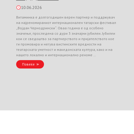
10.06.2026
Витаминка е долгогодишен верен партнер и поддржувач
на најреномираниот интернационален татарски фестивал
„Војдан Чернодрински“. Оваа година е од особено
значење, проследена со дури 3 значајни јубилеи. Јубилеи
кои се сведоштво за партнерството и пријателството кое
ги промовира и негува вистинските вредности на
театарската уметност и македонската култура, како и на
нашето локално и интернационално реноме …
Повеќе