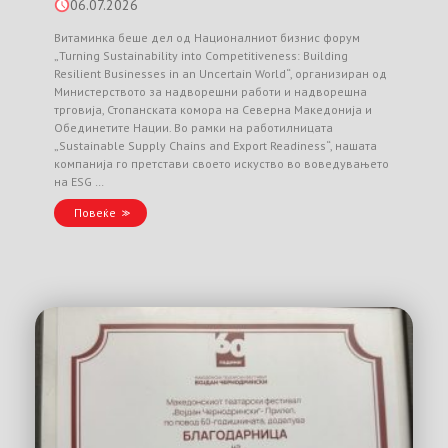
06.07.2026
Витаминка беше дел од Националниот бизнис форум
„Turning Sustainability into Competitiveness: Building
Resilient Businesses in an Uncertain World“, организиран од
Министерството за надворешни работи и надворешна
трговија, Стопанската комора на Северна Македонија и
Обединетите Нации. Во рамки на работилницата
„Sustainable Supply Chains and Export Readiness“, нашата
компанија го претстави своето искуство во воведувањето
на ESG …
Повеќе