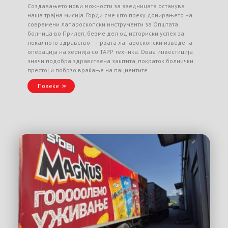
Создавањето нови можности за заедницата останува
наша трајна мисија. Горди сме што преку донирањето на
современи лапароскопски инструменти за Општата
болница во Прилеп, бевме дел од историски успех за
локалното здравство – првата лапароскопски изведена
операција на хернија со TAPP техника. Оваа инвестиција
значи подобра здравствена заштита, пократок болнички
престој и побрзо враќање на пациентите …
Повеќе