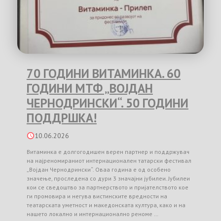
70 ГОДИНИ ВИТАМИНКА. 60
ГОДИНИ МТФ „ВОЈДАН
ЧЕРНОДРИНСКИ“. 50 ГОДИНИ
ПОДДРШКА!
10.06.2026
Витаминка е долгогодишен верен партнер и поддржувач
на најреномираниот интернационален татарски фестивал
„Војдан Чернодрински“. Оваа година е од особено
значење, проследена со дури 3 значајни јубилеи. Јубилеи
кои се сведоштво за партнерството и пријателството кое
ги промовира и негува вистинските вредности на
театарската уметност и македонската култура, како и на
нашето локално и интернационално реноме …