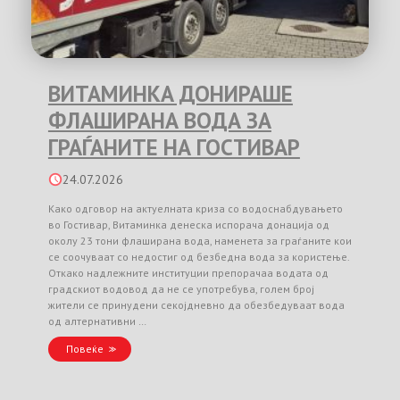
ВИТАМИНКА ДОНИРАШЕ
ФЛАШИРАНА ВОДА ЗА
ГРАЃАНИТЕ НА ГОСТИВАР
24.07.2026
Како одговор на актуелната криза со водоснабдувањето
во Гостивар, Витаминка денеска испорача донација од
околу 23 тони флаширана вода, наменета за граѓаните кои
се соочуваат со недостиг од безбедна вода за користење.
Откако надлежните институции препорачаа водата од
градскиот водовод да не се употребува, голем број
жители се принудени секојдневно да обезбедуваат вода
од алтернативни …
Повеќе