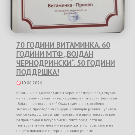
70 ГОДИНИ ВИТАМИНКА. 60
ГОДИНИ МТФ „ВОЈДАН
ЧЕРНОДРИНСКИ“. 50 ГОДИНИ
ПОДДРШКА!
10.06.2026
Витаминка е долгогодишен верен партнер и поддржувач
на најреномираниот интернационален татарски фестивал
„Војдан Чернодрински“. Оваа година е од особено
значење, проследена со дури 3 значајни јубилеи. Јубилеи
кои се сведоштво за партнерството и пријателството кое
ги промовира и негува вистинските вредности на
театарската уметност и македонската култура, како и на
нашето локално и интернационално реноме …