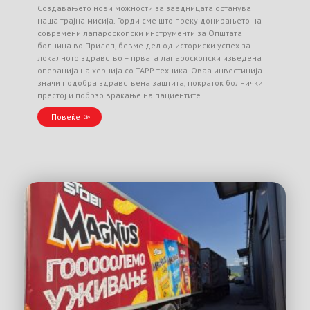
Создавањето нови можности за заедницата останува
наша трајна мисија. Горди сме што преку донирањето на
современи лапароскопски инструменти за Општата
болница во Прилеп, бевме дел од историски успех за
локалното здравство – првата лапароскопски изведена
операција на хернија со TAPP техника. Оваа инвестиција
значи подобра здравствена заштита, пократок болнички
престој и побрзо враќање на пациентите …
Повеќе