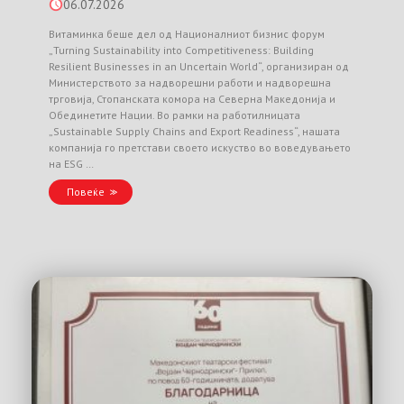
06.07.2026
Витаминка беше дел од Националниот бизнис форум
„Turning Sustainability into Competitiveness: Building
Resilient Businesses in an Uncertain World“, организиран од
Министерството за надворешни работи и надворешна
трговија, Стопанската комора на Северна Македонија и
Обединетите Нации. Во рамки на работилницата
„Sustainable Supply Chains and Export Readiness“, нашата
компанија го претстави своето искуство во воведувањето
на ESG …
Повеќе