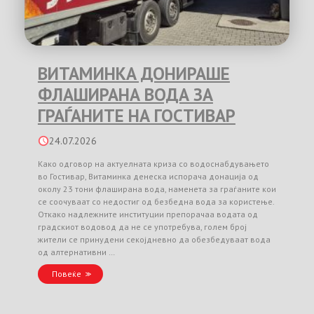
ВИТАМИНКА ДОНИРАШЕ
ФЛАШИРАНА ВОДА ЗА
ГРАЃАНИТЕ НА ГОСТИВАР
24.07.2026
Како одговор на актуелната криза со водоснабдувањето
во Гостивар, Витаминка денеска испорача донација од
околу 23 тони флаширана вода, наменета за граѓаните кои
се соочуваат со недостиг од безбедна вода за користење.
Откако надлежните институции препорачаа водата од
градскиот водовод да не се употребува, голем број
жители се принудени секојдневно да обезбедуваат вода
од алтернативни …
Повеќе