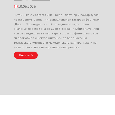
10.06.2026
Витаминка е долгогодишен верен партнер и поддржувач
на најреномираниот интернационален татарски фестивал
„Војдан Чернодрински“. Оваа година е од особено
значење, проследена со дури 3 значајни јубилеи. Јубилеи
кои се сведоштво за партнерството и пријателството кое
ги промовира и негува вистинските вредности на
театарската уметност и македонската култура, како и на
нашето локално и интернационално реноме …
Повеќе