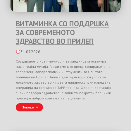
ВИТАМИНКА СО ПОДДРШКА
ЗА СОВРЕМЕНОТО
ЗДРАВСТВО ВО ПРИЛЕП
31.07.2026
Создавањето нови можности за заедницата останува
наша трајна мисија. Горди сме што преку донирањето на
современи лапароскопски инструменти за Општата
болница во Прилеп, бевме дел од историски успех за
локалното здравство – првата лапароскопски изведена
операција на хернија со TAPP техника. Оваа инвестиција
значи подобра здравствена заштита, пократок болнички
престој и побрзо враќање на пациентите …
Повеќе