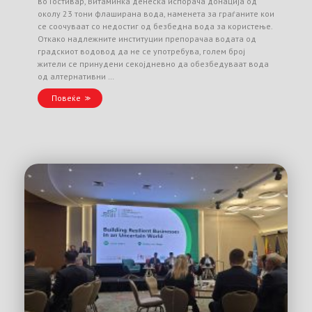
во Гостивар, Витаминка денеска испорача донација од
околу 23 тони флаширана вода, наменета за граѓаните кои
се соочуваат со недостиг од безбедна вода за користење.
Откако надлежните институции препорачаа водата од
градскиот водовод да не се употребува, голем број
жители се принудени секојдневно да обезбедуваат вода
од алтернативни …
Повеќе