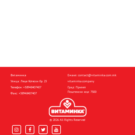
Витаминка
Емаил:
contact@vitaminka.com.mk
Улица: Леце Котески бр. 23
vitaminka.company
Телефон:
+38948407407
Град: Прилеп
Поштенски код: 7500
Факс:
+38948407407
© 2026 All Rights Reserved