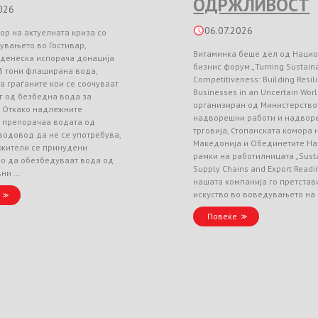
ОДРЖЛИВОСТ
026
06.07.2026
ор на актуелната криза со
увањето во Гостивар,
Витаминка беше дел од Наци
 денеска испорача донација
бизнис форум „Turning Sustainab
3 тони флаширана вода,
Competitiveness: Building Resil
а граѓаните кои се соочуваат
Businesses in an Uncertain Worl
г од безбедна вода за
организиран од Министерство
. Откако надлежните
надворешни работи и надвор
и препорачаа водата од
трговија, Стопанската комора
водовод да не се употребува,
Македонија и Обединетите На
 жители се принудени
рамки на работилницата „Sust
но да обезбедуваат вода од
Supply Chains and Export Readin
вни …
нашата компанија го претстав
искуство во воведувањето на
Повеќе