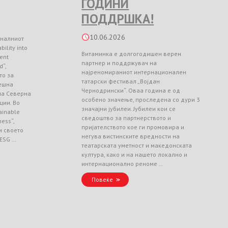
ГОДИНИ
ПОДДРШКА!
10.06.2026
оналниот
ility into
Витаминка е долгогодишен верен
ient
партнер и поддржувач на
d“,
најреномираниот интернационален
то за
татарски фестивал „Војдан
ешна
Чернодрински“. Оваа година е од
 на Северна
особено значење, проследена со дури 3
ции. Во
значајни јубилеи. Јубилеи кои се
ainable
сведоштво за партнерството и
ess“,
пријателството кое ги промовира и
и своето
негува вистинските вредности на
 ESG …
театарската уметност и македонската
култура, како и на нашето локално и
интернационално реноме …
Повеќе