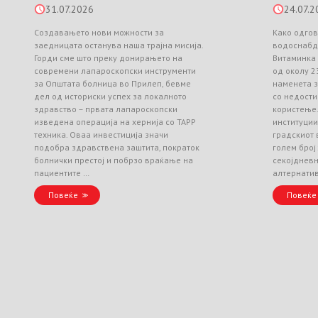
31.07.2026
24.07.2
Создавањето нови можности за
Како одгов
заедницата останува наша трајна мисија.
водоснабд
Горди сме што преку донирањето на
Витаминка
современи лапароскопски инструменти
од околу 2
за Општата болница во Прилеп, бевме
наменета з
дел од историски успех за локалното
со недости
здравство – првата лапароскопски
користење
изведена операција на хернија со TAPP
институци
техника. Оваа инвестиција значи
градскиот 
подобра здравствена заштита, пократок
голем број
болнички престој и побрзо враќање на
секојднев
пациентите …
алтернати
Повеќе
Повеќе