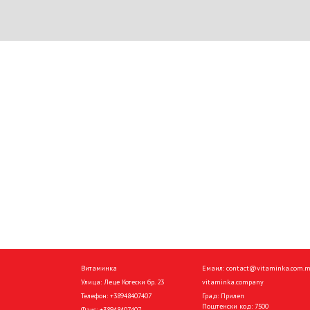
Витаминка
Емаил:
contact@vitaminka.com.
Улица: Леце Котески бр. 23
vitaminka.company
Телефон:
+38948407407
Град: Прилеп
Поштенски код: 7500
Факс:
+38948407407