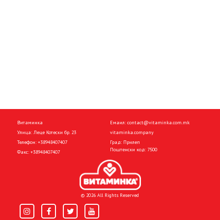
Витаминка
Емаил:
contact@vitaminka.com.mk
Улица: Леце Котески бр. 23
vitaminka.company
Телефон:
+38948407407
Град: Прилеп
Поштенски код: 7500
Факс:
+38948407407
© 2026 All Rights Reserved