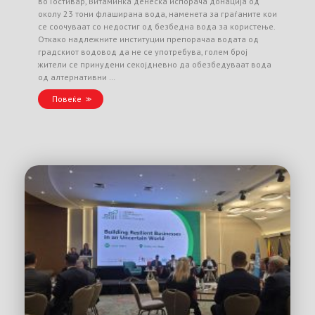
во Гостивар, Витаминка денеска испорача донација од
околу 23 тони флаширана вода, наменета за граѓаните кои
се соочуваат со недостиг од безбедна вода за користење.
Откако надлежните институции препорачаа водата од
градскиот водовод да не се употребува, голем број
жители се принудени секојдневно да обезбедуваат вода
од алтернативни …
Повеќе