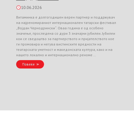
10.06.2026
Витаминка е долгогодишен верен партнер и поддржувач
на најреномираниот интернационален татарски фестивал
„Војдан Чернодрински“. Оваа година е од особено
значење, проследена со дури 3 значајни јубилеи. Јубилеи
кои се сведоштво за партнерството и пријателството кое
ги промовира и негува вистинските вредности на
театарската уметност и македонската култура, како и на
нашето локално и интернационално реноме …
Повеќе