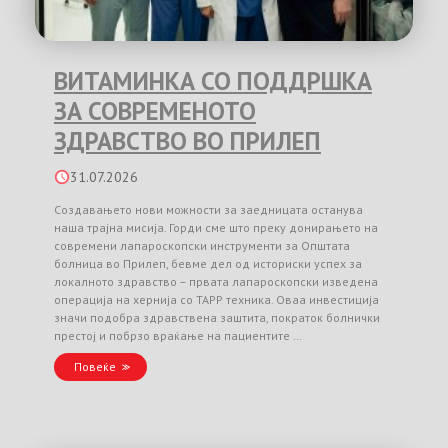
ВИТАМИНКА СО ПОДДРШКА
ЗА СОВРЕМЕНОТО
ЗДРАВСТВО ВО ПРИЛЕП
31.07.2026
Создавањето нови можности за заедницата останува
наша трајна мисија. Горди сме што преку донирањето на
современи лапароскопски инструменти за Општата
болница во Прилеп, бевме дел од историски успех за
локалното здравство – првата лапароскопски изведена
операција на хернија со TAPP техника. Оваа инвестиција
значи подобра здравствена заштита, пократок болнички
престој и побрзо враќање на пациентите …
Повеќе