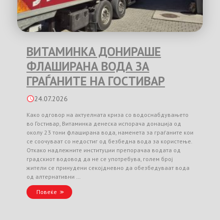
ВИТАМИНКА ДОНИРАШЕ
ФЛАШИРАНА ВОДА ЗА
ГРАЃАНИТЕ НА ГОСТИВАР
24.07.2026
Како одговор на актуелната криза со водоснабдувањето
во Гостивар, Витаминка денеска испорача донација од
околу 23 тони флаширана вода, наменета за граѓаните кои
се соочуваат со недостиг од безбедна вода за користење.
Откако надлежните институции препорачаа водата од
градскиот водовод да не се употребува, голем број
жители се принудени секојдневно да обезбедуваат вода
од алтернативни …
Повеќе