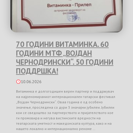
70 ГОДИНИ ВИТАМИНКА. 60
ГОДИНИ МТФ „ВОЈДАН
ЧЕРНОДРИНСКИ“. 50 ГОДИНИ
ПОДДРШКА!
10.06.2026
Витаминка е долгогодишен верен партнер и поддржувач
на најреномираниот интернационален татарски фестивал
„Војдан Чернодрински“. Оваа година е од особено
значење, проследена со дури 3 значајни јубилеи. Јубилеи
кои се сведоштво за партнерството и пријателството кое
ги промовира и негува вистинските вредности на
театарската уметност и македонската култура, како и на
нашето локално и интернационално реноме …