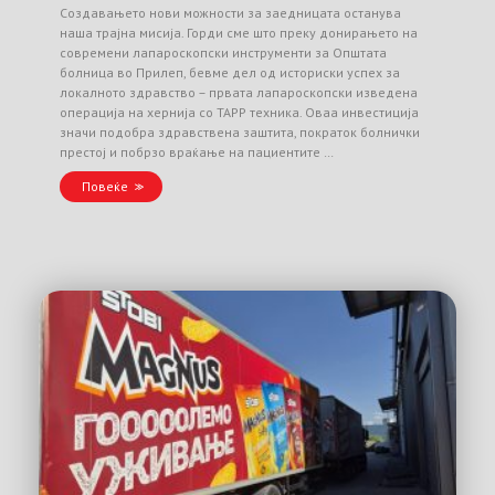
Создавањето нови можности за заедницата останува
наша трајна мисија. Горди сме што преку донирањето на
современи лапароскопски инструменти за Општата
болница во Прилеп, бевме дел од историски успех за
локалното здравство – првата лапароскопски изведена
операција на хернија со TAPP техника. Оваа инвестиција
значи подобра здравствена заштита, пократок болнички
престој и побрзо враќање на пациентите …
Повеќе