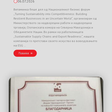
06.07.2026
Витаминка беше дел од Националниот бизнис форум
„Turning Sustainability into Competitiveness: Building
Resilient Businesses in an Uncertain World“, организиран од
Министерството за надворешни работи и надворешна
трговија, Стопанската комора на Северна Македонија и
Обединетите Нации. Во рамки на работилницата
„Sustainable Supply Chains and Export Readiness“, нашата
компанија го претстави своето искуство во воведувањето
на ESG …
Повеќе