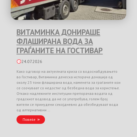
ВИТАМИНКА ДОНИРАШЕ
ФЛАШИРАНА ВОДА ЗА
ГРАЃАНИТЕ НА ГОСТИВАР
24.07.2026
Како одговор на актуелната криза со водоснабдувањето
во Гостивар, Витаминка денеска испорача донација од
околу 23 тони флаширана вода, наменета за граѓаните кои
се соочуваат со недостиг од безбедна вода за користење.
Откако надлежните институции препорачаа водата од
градскиот водовод да не се употребува, голем број
жители се принудени секојдневно да обезбедуваат вода
од алтернативни …
Повеќе