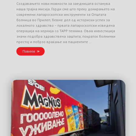
Создавањето нови можности за заедницата останува
наша трајна мисија. Горди сме што преку донирањето на
современи лапароскопски инструменти за Општата
болница во Прилеп, бевме дел од историски успех за
локалното здравство – првата лапароскопски изведена
операција на хернија со TAPP техника. Оваа инвестиција
значи подобра здравствена заштита, пократок болнички
престој и побрзо враќање на пациентите …
Повеќе