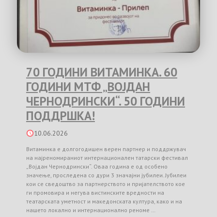
70 ГОДИНИ ВИТАМИНКА. 60
ГОДИНИ МТФ „ВОЈДАН
ЧЕРНОДРИНСКИ“. 50 ГОДИНИ
ПОДДРШКА!
10.06.2026
Витаминка е долгогодишен верен партнер и поддржувач
на најреномираниот интернационален татарски фестивал
„Војдан Чернодрински“. Оваа година е од особено
значење, проследена со дури 3 значајни јубилеи. Јубилеи
кои се сведоштво за партнерството и пријателството кое
ги промовира и негува вистинските вредности на
театарската уметност и македонската култура, како и на
нашето локално и интернационално реноме …