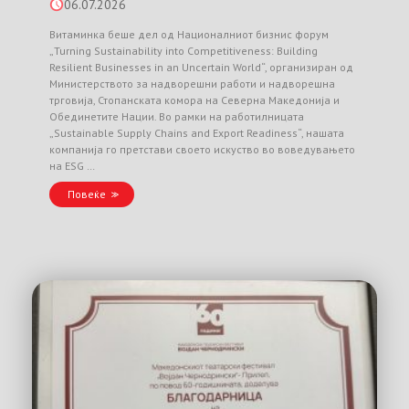
06.07.2026
Витаминка беше дел од Националниот бизнис форум
„Turning Sustainability into Competitiveness: Building
Resilient Businesses in an Uncertain World“, организиран од
Министерството за надворешни работи и надворешна
трговија, Стопанската комора на Северна Македонија и
Обединетите Нации. Во рамки на работилницата
„Sustainable Supply Chains and Export Readiness“, нашата
компанија го претстави своето искуство во воведувањето
на ESG …
Повеќе