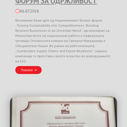
ФОРУМ ЗА ОДРЖЛИВОСТ
06.07.2026
Витаминка беше дел од Националниот бизнис форум
„Turning Sustainability into Competitiveness: Building
Resilient Businesses in an Uncertain World“, организиран од
Министерството за надворешни работи и надворешна
трговија, Стопанската комора на Северна Македонија и
Обединетите Нации. Во рамки на работилницата
„Sustainable Supply Chains and Export Readiness“, нашата
компанија го претстави своето искуство во воведувањето
на ESG …
Повеќе