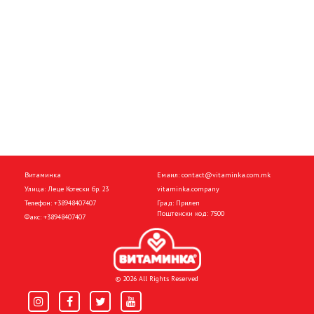
Витаминка
Емаил:
contact@vitaminka.com.mk
Улица: Леце Котески бр. 23
vitaminka.company
Телефон:
+38948407407
Град: Прилеп
Поштенски код: 7500
Факс:
+38948407407
© 2026 All Rights Reserved