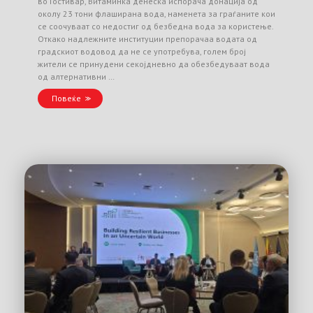
во Гостивар, Витаминка денеска испорача донација од
околу 23 тони флаширана вода, наменета за граѓаните кои
се соочуваат со недостиг од безбедна вода за користење.
Откако надлежните институции препорачаа водата од
градскиот водовод да не се употребува, голем број
жители се принудени секојдневно да обезбедуваат вода
од алтернативни …
Повеќе