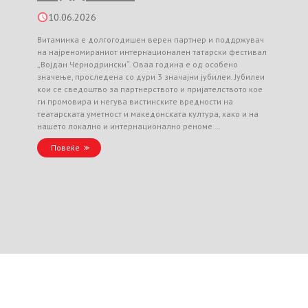
10.06.2026
Витаминка е долгогодишен верен партнер и поддржувач
на најреномираниот интернационален татарски фестивал
„Војдан Чернодрински“. Оваа година е од особено
значење, проследена со дури 3 значајни јубилеи. Јубилеи
кои се сведоштво за партнерството и пријателството кое
ги промовира и негува вистинските вредности на
театарската уметност и македонската култура, како и на
нашето локално и интернационално реноме …
Повеќе