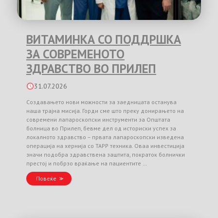
ВИТАМИНКА СО ПОДДРШКА
ЗА СОВРЕМЕНОТО
ЗДРАВСТВО ВО ПРИЛЕП
31.07.2026
Создавањето нови можности за заедницата останува
наша трајна мисија. Горди сме што преку донирањето на
современи лапароскопски инструменти за Општата
болница во Прилеп, бевме дел од историски успех за
локалното здравство – првата лапароскопски изведена
операција на хернија со TAPP техника. Оваа инвестиција
значи подобра здравствена заштита, пократок болнички
престој и побрзо враќање на пациентите …
Повеќе