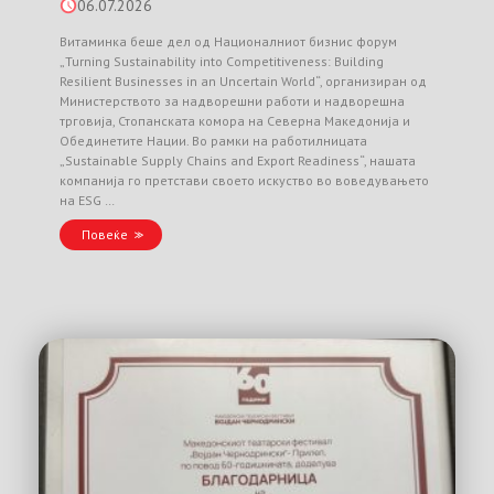
06.07.2026
Витаминка беше дел од Националниот бизнис форум
„Turning Sustainability into Competitiveness: Building
Resilient Businesses in an Uncertain World“, организиран од
Министерството за надворешни работи и надворешна
трговија, Стопанската комора на Северна Македонија и
Обединетите Нации. Во рамки на работилницата
„Sustainable Supply Chains and Export Readiness“, нашата
компанија го претстави своето искуство во воведувањето
на ESG …
Повеќе