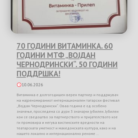
70 ГОДИНИ ВИТАМИНКА. 60
ГОДИНИ МТФ „ВОЈДАН
ЧЕРНОДРИНСКИ“. 50 ГОДИНИ
ПОДДРШКА!
10.06.2026
Витаминка е долгогодишен верен партнер и поддржувач
на најреномираниот интернационален татарски фестивал
„Војдан Чернодрински“. Оваа година е од особено
значење, проследена со дури 3 значајни јубилеи. Јубилеи
кои се сведоштво за партнерството и пријателството кое
ги промовира и негува вистинските вредности на
театарската уметност и македонската култура, како и на
нашето локално и интернационално реноме …