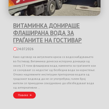
ВИТАМИНКА ДОНИРАШЕ
ФЛАШИРАНА ВОДА ЗА
ГРАЃАНИТЕ НА ГОСТИВАР
24.07.2026
Како одговор на актуелната криза со водоснабдувањето
во Гостивар, Витаминка денеска испорача донација од
околу 23 тони флаширана вода, наменета за граѓаните кои
се соочуваат со недостиг од безбедна вода за користење.
Откако надлежните институции препорачаа водата од
градскиот водовод да не се употребува, голем број
жители се принудени секојдневно да обезбедуваат вода
од алтернативни …
Повеќе