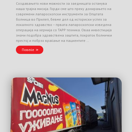
Создавањето нови можности за заедницата останува
наша трајна мисија. Горди сме што преку донирањето на
современи лапароскопски инструменти за Општата
болница во Прилеп, бевме дел од историски успех за
локалното здравство – првата лапароскопски изведена
операција на хернија со TAPP техника. Оваа инвестиција
значи подобра здравствена заштита, пократок болнички
престој и побрзо враќање на пациентите …
Повеќе