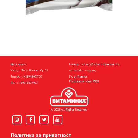
Витаминка
Емаил:
contact@vitaminka.com.mk
Улица: Леце Котески бр. 23
vitaminka.company
Телефон:
+38948407407
Град: Прилеп
Поштенски код: 7500
Факс:
+38948407407
© 2026 All Rights Reserved
Политика за приватност