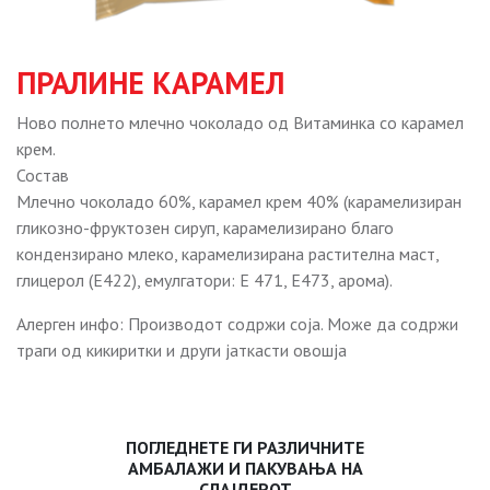
ПРАЛИНЕ КАРАМЕЛ
Ново полнето млечно чоколадо од Витаминка со карамел
крем.
Состав
Млечно чоколадо 60%, карамел крем 40% (карамелизиран
гликозно-фруктозен сируп, карамелизирано благо
кондензирано млеко, карамелизирана растителна маст,
глицерол (Е422), емулгатори: Е 471, Е473, арома).
Алерген инфо: Производот содржи соја. Може да содржи
траги од кикиритки и други јаткасти овошја
ПОГЛЕДНЕТЕ ГИ РАЗЛИЧНИТЕ
АМБАЛАЖИ И ПАКУВАЊА НА
СЛАЈДЕРОТ