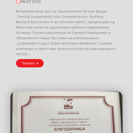
06.07.2026
Витаминка беше дел од Националниот бизнис форум
„Turning Sustainability into Competitiveness: Building
Resilient Businesses in an Uncertain World“, организиран од
Министерството за надворешни работи и надворешна
трговија, Стопанската комора на Северна Македонија и
Обединетите Нации. Во рамки на работилницата
„Sustainable Supply Chains and Export Readiness“, нашата
компанија го претстави своето искуство во воведувањето
на ESG …
Повеќе