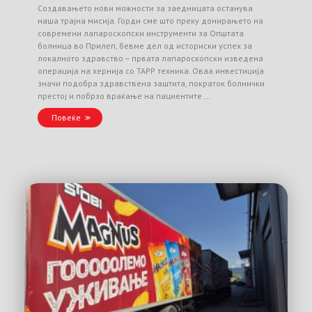
Создавањето нови можности за заедницата останува
наша трајна мисија. Горди сме што преку донирањето на
современи лапароскопски инструменти за Општата
болница во Прилеп, бевме дел од историски успех за
локалното здравство – првата лапароскопски изведена
операција на хернија со TAPP техника. Оваа инвестиција
значи подобра здравствена заштита, пократок болнички
престој и побрзо враќање на пациентите …
Повеќе