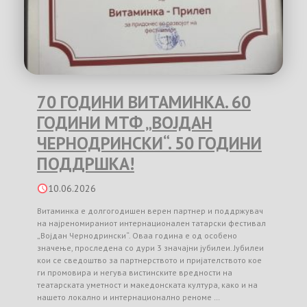
70 ГОДИНИ ВИТАМИНКА. 60
ГОДИНИ МТФ „ВОЈДАН
ЧЕРНОДРИНСКИ“. 50 ГОДИНИ
ПОДДРШКА!
10.06.2026
Витаминка е долгогодишен верен партнер и поддржувач
на најреномираниот интернационален татарски фестивал
„Војдан Чернодрински“. Оваа година е од особено
значење, проследена со дури 3 значајни јубилеи. Јубилеи
кои се сведоштво за партнерството и пријателството кое
ги промовира и негува вистинските вредности на
театарската уметност и македонската култура, како и на
нашето локално и интернационално реноме …