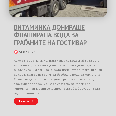
ВИТАМИНКА ДОНИРАШЕ
ФЛАШИРАНА ВОДА ЗА
ГРАЃАНИТЕ НА ГОСТИВАР
24.07.2026
Како одговор на актуелната криза со водоснабдувањето
во Гостивар, Витаминка денеска испорача донација од
околу 23 тони флаширана вода, наменета за граѓаните кои
се соочуваат со недостиг од безбедна вода за користење.
Откако надлежните институции препорачаа водата од
градскиот водовод да не се употребува, голем број
жители се принудени секојдневно да обезбедуваат вода
од алтернативни …
Повеќе